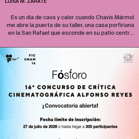
LUISA M. ZÁRATE
Es un día de caos y calor cuando Chavis Mármol
me abre la puerta de su taller, una casa porfiriana
en la San Rafael que esconde en su patio central
una parcela de espinas, dientes, garras, colmillos,
gatos, flores y dulces. Las paredes de la casa
están peladas como piel de reptil, dejan ver, uno
[…]