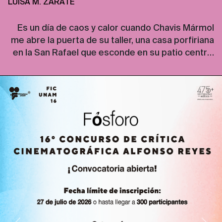
LUISA M. ZÁRATE
Es un día de caos y calor cuando Chavis Mármol
me abre la puerta de su taller, una casa porfiriana
en la San Rafael que esconde en su patio central
una parcela de espinas, dientes, garras, colmillos,
gatos, flores y dulces. Las paredes de la casa
están peladas como piel de reptil, dejan ver, uno
[…]