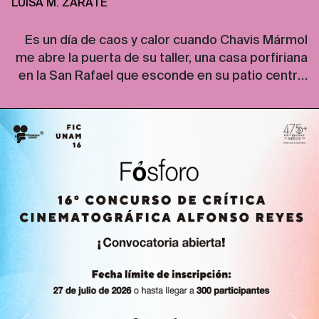
LUISA M. ZÁRATE
Es un día de caos y calor cuando Chavis Mármol
me abre la puerta de su taller, una casa porfiriana
en la San Rafael que esconde en su patio central
una parcela de espinas, dientes, garras, colmillos,
gatos, flores y dulces. Las paredes de la casa
están peladas como piel de reptil, dejan ver, uno
[…]