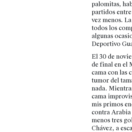
palomitas, ha
partidos entr
vez menos. La
todos los com
algunas ocasio
Deportivo Gua
El 30 de novi
de final en el
cama con las c
tumor del tama
nada. Mientras
cama improvis
mis primos enc
contra Arabia 
menos tres go
Chávez, a esc