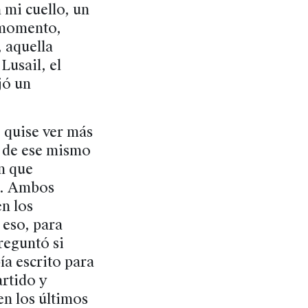
 mi cuello, un
 momento,
 aquella
Lusail, el
jó un
 quise ver más
e de ese mismo
n que
al. Ambos
n los
 eso, para
reguntó si
ía escrito para
artido y
en los últimos