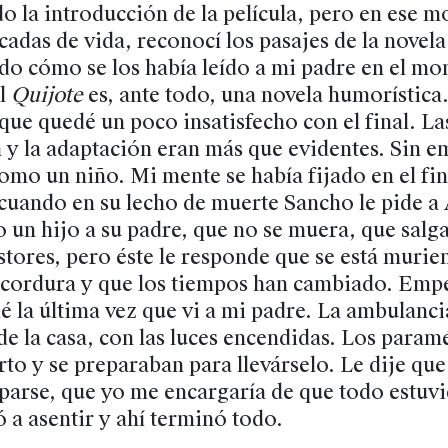
o la introducción de la película, pero en ese 
cadas de vida, reconocí los pasajes de la novel
ndo cómo se los había leído a mi padre en el m
el
Quijote
es, ante todo, una novela humorística. 
ue quedé un poco insatisfecho con el final. La
a y la adaptación eran más que evidentes. Sin 
como un niño. Mi mente se había fijado en el fin
 cuando en su lecho de muerte Sancho le pide a
 un hijo a su padre, que no se muera, que salg
stores, pero éste le responde que se está murie
 cordura y que los tiempos han cambiado. Empe
 la última vez que vi a mi padre. La ambulanci
de la casa, con las luces encendidas. Los param
rto y se preparaban para llevárselo. Le dije que
arse, que yo me encargaría de que todo estuvi
 a asentir y ahí terminó todo.