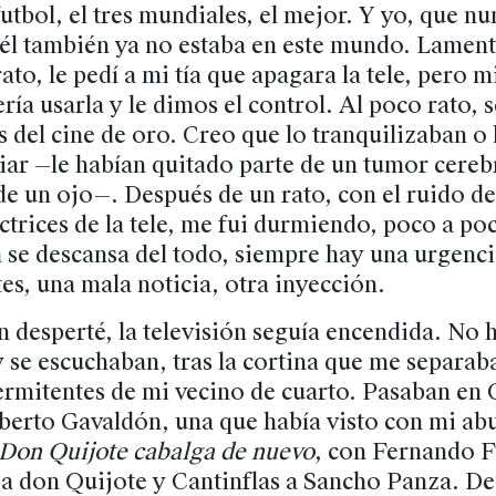
futbol, el tres mundiales, el mejor. Y yo, que nu
 él también ya no estaba en este mundo. Lamenté
ato, le pedí a mi tía que apagara la tele, pero m
ría usarla y le dimos el control. Al poco rato, s
as del cine de oro. Creo que lo tranquilizaban o
iar —le habían quitado parte de un tumor cereb
e un ojo—. Después de un rato, con el ruido de
actrices de la tele, me fui durmiendo, poco a po
 se descansa del todo, siempre hay una urgencia
tes, una mala noticia, otra inyección.
 desperté, la televisión seguía encendida. No 
 se escuchaban, tras la cortina que me separaba
ermitentes de mi vecino de cuarto. Pasaban en 
berto Gavaldón, una que había visto con mi abu
Don Quijote cabalga de nuevo
, con Fernando 
 a don Quijote y Cantinflas a Sancho Panza. D