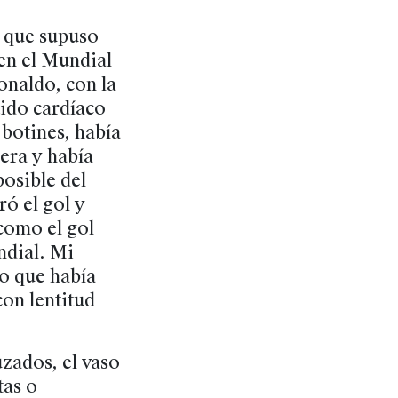
n que supuso
en el Mundial
onaldo, con la
tido cardíaco
 botines, había
era y había
osible del
ó el gol y
como el gol
ndial. Mi
o que había
con lentitud
uzados, el vaso
tas o