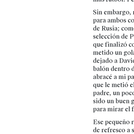
Sin embargo, r
para ambos co
de Rusia; como
selección de P
que finalizó c
metido un gola
dejado a Davi
balón dentro 
abracé a mi p
que le metió 
padre, un poc
sido un buen g
para mirar el f
Ese pequeño ri
de refresco a 