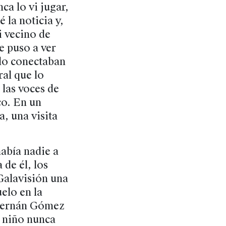
nca lo vi jugar,
 la noticia y,
i vecino de
e puso a ver
 lo conectaban
ral que lo
 las voces de
co. En un
, una visita
había nadie a
 de él, los
Galavisión una
elo en la
Fernán Gómez
e niño nunca