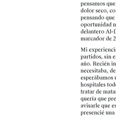
pensamos que a
dolor seco, c
pensando que l
oportunidad nu
delantero Al-D
marcador de 2
Mi experienci
partidos, sin 
año. Recién i
necesitaba, de
esperábamos u
hospitales tod
tratar de mata
quería que pre
avisarle que es
presencié una 