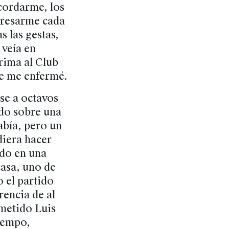
cordarme, los
eresarme cada
 las gestas,
veía en
rima al Club
ue me enfermé.
se a octavos
ado sobre una
abía, pero un
diera hacer
ado en una
asa, uno de
 el partido
rencia de al
metido Luis
iempo,