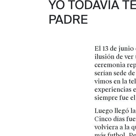
YO TODAVÍA T
PADRE
El 13 de junio
ilusión de ver
ceremonia rep
serían sede d
vimos en la t
experiencias e
siempre fue e
Luego llegó l
Cinco días fue
volviera a la 
más futbol. Pe