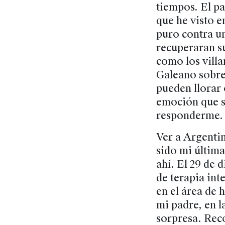
tiempos. El pa
que he visto e
puro contra un
recuperaran s
como los villa
Galeano sobre 
pueden llorar 
emoción que s
responderme.
Ver a Argenti
sido mi última
ahí. El 29 de 
de terapia int
en el área de 
mi padre, en l
sorpresa. Rec