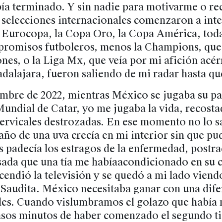
bía terminado. Y sin nadie para motivarme o re
e selecciones internacionales comenzaron a int
 Eurocopa, la Copa Oro, la Copa América, todas
promisos futboleros, menos la Champions, que 
nes, o la Liga Mx, que veía por mi afición acér
dalajara, fueron saliendo de mi radar hasta q
embre de 2022, mientras México se jugaba su pa
 Mundial de Catar, yo me jugaba la vida, recost
ervicales destrozadas. En ese momento no lo s
ño de una uva crecía en mi interior sin que pu
 padecía los estragos de la enfermedad, postr
ada que una tía me habíaacondicionado en su c
endió la televisión y se quedó a mi lado viendo
Saudita. México necesitaba ganar con una dife
les. Cuando vislumbramos el golazo que había 
asos minutos de haber comenzado el segundo t