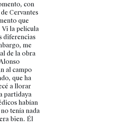
momento, con
a de Cervantes
omento que
Vi la película
s diferencias
embargo, me
al de la obra
 Alonso
an al campo
ndo, que ha
cé a llorar
a partidaya
édicos habían
 no tenía nada
era bien. Él