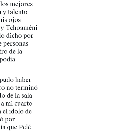
 los mejores
 y talento
mis ojos
n y Tchoaméni
 lo dicho por
e personas
tro de la
 podía
 pudo haber
ero no terminó
o de la sala
 a mi cuarto
 el ídolo de
mó por
ía que Pelé