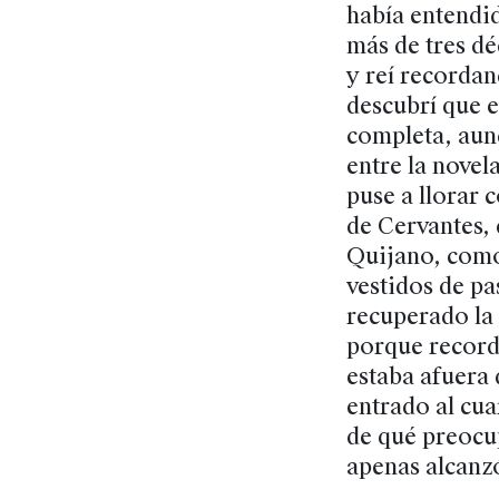
había entendid
más de tres dé
y reí recorda
descubrí que 
completa, aunq
entre la novel
puse a llorar 
de Cervantes,
Quijano, como
vestidos de pa
recuperado la
porque recordé
estaba afuera 
entrado al cua
de qué preocup
apenas alcanzó