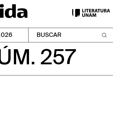
2026
ÚM. 257