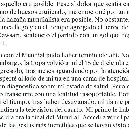
quello era posible. Pese al dolor que sentía en
omo de huesos crujiendo, me emocioné por un
a hazaña mundialista era posible. No obstante,
nca llegó y en el tiempo agregado el héroe de 
awsari, sentenció el partido con un gol que de
-1.
a con el Mundial pudo haber terminado ahí. No
embargo, la Copa volvió a mí el 18 de diciembr
ngresado, tras meses aguardando por la atenció
sperté al lado de mi tía en una cama de hospit
n diagnóstico sobre mi estado de salud. Pero e
o transcurre con una lentitud insoportable. Por
r el tiempo, tras haber desayunado, mi tía me p
ndiera la televisión del cuarto. Mi primo le hab
e día era la final del Mundial. Accedí a ver el p
de las gestas más increíbles que se hayan visto 