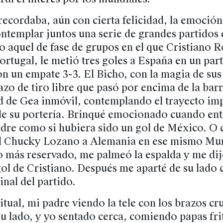
ecordaba, aún con cierta felicidad, la emoció
ntemplar juntos una serie de grandes partidos 
 aquel de fase de grupos en el que Cristiano R
ortugal, le metió tres goles a España en un par
on un empate 3-3. El Bicho, con la magia de sus
zo de tiro libre que pasó por encima de la barr
d de Gea inmóvil, contemplando el trayecto imp
de su portería. Brinqué emocionado cuando entr
adre como si hubiera sido un gol de México. O 
el Chucky Lozano a Alemania en ese mismo Mu
o más reservado, me palmeó la espalda y me dij
ol de Cristiano. Después me aparté de su lado 
inal del partido.
tual, mi padre viendo la tele con los brazos cr
su lado, y yo sentado cerca, comiendo papas fri