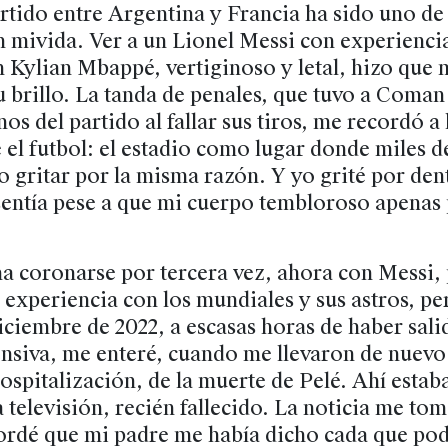
rtido entre Argentina y Francia ha sido uno de
n mivida. Ver a un Lionel Messi con experiencia
 Kylian Mbappé, vertiginoso y letal, hizo que 
u brillo. La tanda de penales, que tuvo a Coma
nos del partido al fallar sus tiros, me recordó a
el futbol: el estadio como lugar donde miles d
o gritar por la misma razón. Y yo grité por den
entía pese a que mi cuerpo tembloroso apenas
na coronarse por tercera vez, ahora con Messi,
 experiencia con los mundiales y sus astros, p
diciembre de 2022, a escasas horas de haber salid
ensiva, me enteré, cuando me llevaron de nuevo
hospitalización, de la muerte de Pelé. Ahí estaba
a televisión, recién fallecido. La noticia me to
ordé que mi padre me había dicho cada que pod