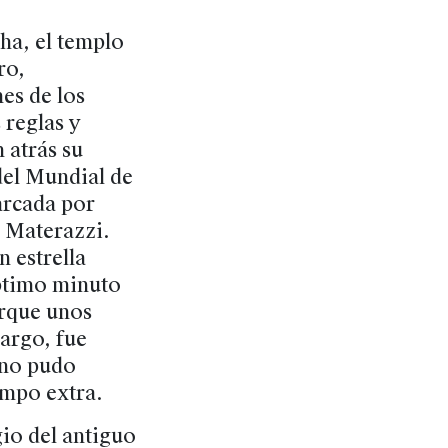
cha, el templo
ro,
es de los
 reglas y
 atrás su
 del Mundial de
arcada por
o Materazzi.
n estrella
éptimo minuto
orque unos
argo, fue
 no pudo
empo extra.
gio del antiguo