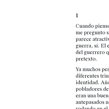
1
Cuando pienso
me pregunto s
parece atracti
guerra, sí. El 
del guerrero q
pretexto.
Ya muchos pen
diferentes tri
identidad. Año
pobladores de
eran una buen
antepasados n
rodando en el 