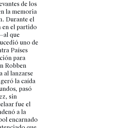
evantes de los
en la memoria
n. Durante el
 en el partido
 —al que
sucedió uno de
tra Países
ción para
jen Robben
a al lanzarse
ageró la caída
gundos, pasó
ez, sin
elaar fue el
ndenó a la
tbol encarnado
entenciado que