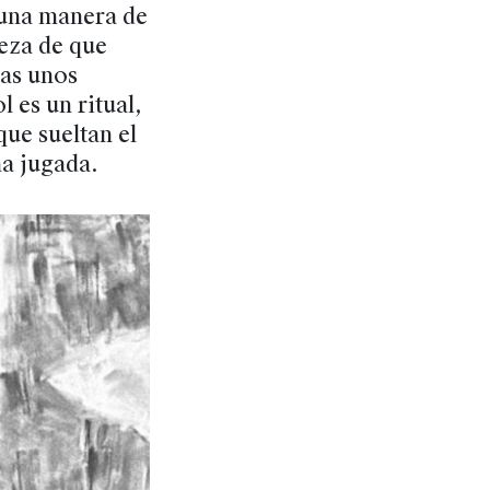
 una manera de
teza de que
ras unos
l es un ritual,
que sueltan el
na jugada.