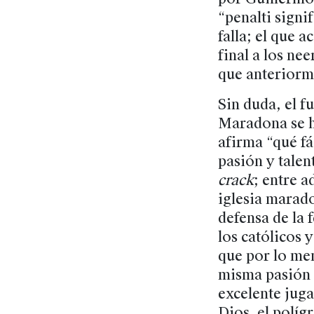
“penalti signif
falla; el que a
final a los ne
que anteriorme
Sin duda, el f
Maradona se h
afirma “qué fác
pasión y talen
crack
; entre 
iglesia marado
defensa de la f
los católicos 
que por lo men
misma pasión 
excelente juga
Dios, el políg