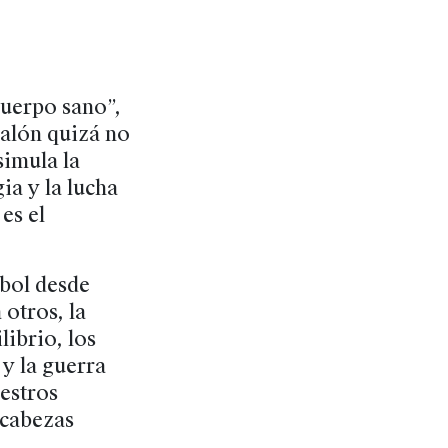
uerpo sano”,
balón quizá no
simula la
ia y la lucha
es el
tbol desde
 otros, la
ibrio, los
y la guerra
estros
 cabezas