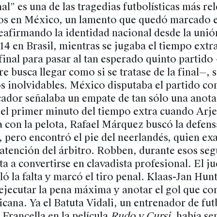
al” es una de las tragedias futbolísticas más rel
os en México, un lamento que quedó marcado 
eafirmando la identidad nacional desde la unió
4 en Brasil, mientras se jugaba el tiempo extra
final para pasar al tan esperado quinto partido
 busca llegar como si se tratase de la final—, 
 inolvidables. México disputaba el partido con
cador señalaba un empate de tan sólo una anota
a el primer minuto del tiempo extra cuando Ar
a con la pelota, Rafael Márquez buscó la defens
, pero encontró el pie del neerlandés, quien ex
 atención del árbitro. Robben, durante esos se
ta a convertirse en clavadista profesional. El ju
ló la falta y marcó el tiro penal. Klaas-Jan Hunt
jecutar la pena máxima y anotar el gol que co
cana. Ya el Batuta Vidali, un entrenador de fu
Francella en la película
Rudo y Cursi
, había s