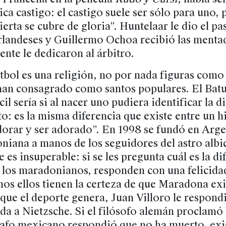
ica castigo: el castigo suele ser sólo para uno, 
cierta se cubre de gloria”. Huntelaar le dio el p
erlandeses y Guillermo Ochoa recibió las ment
nte le dedicaron al árbitro.
utbol es una religión, no por nada figuras como 
an consagrado como santos populares. El Batu
il sería si al nacer uno pudiera identificar la d
to: es la misma diferencia que existe entre un h
adorar y ser adorado”. En 1998 se fundó en Arge
niana a manos de los seguidores del astro albic
e es insuperable: si se les pregunta cuál es la di
y los maradonianos, responden con una felicidad
os ellos tienen la certeza de que Maradona exi
que el deporte genera, Juan Villoro le respond
da a Nietzsche. Si el filósofo alemán proclamó
rafo mexicano respondió que no ha muerto, exis