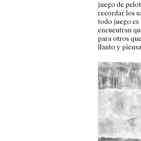
juego de pelo
recordar los sa
todo juego es 
encuentran que
para otros qued
llanto y piens