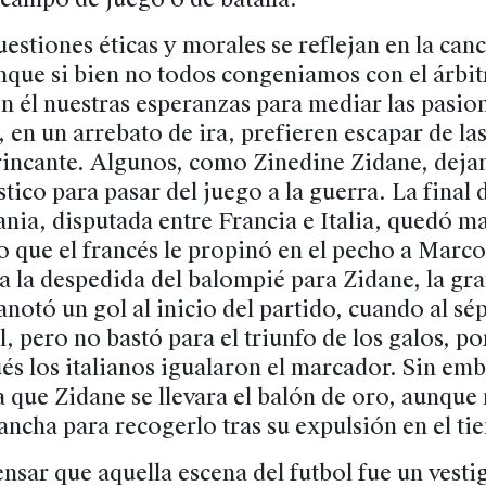
estiones éticas y morales se reflejan en la can
nque si bien no todos congeniamos con el árbit
 él nuestras esperanzas para mediar las pasion
 en un arrebato de ira, prefieren escapar de las
rincante. Algunos, como Zinedine Zidane, dejan
stico para pasar del juego a la guerra. La final
nia, disputada entre Francia e Italia, quedó m
 que el francés le propinó en el pecho a Marc
a la despedida del balompié para Zidane, la gra
anotó un gol al inicio del partido, cuando al s
, pero no bastó para el triunfo de los galos, p
s los italianos igualaron el marcador. Sin emb
a que Zidane se llevara el balón de oro, aunque
cancha para recogerlo tras su expulsión en el ti
nsar que aquella escena del futbol fue un vesti