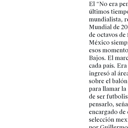
El “No era pen
últimos tiemp
mundialista, r
Mundial de 201
de octavos de 
México siempre
esos momentos
Bajos. El mar
cada país. Er
ingresó al áre
sobre el balón
para llamar la
de ser futbolis
pensarlo, seña
encargado de e
selección mexi
por Guillermo 