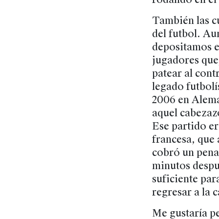
También las cu
del futbol. Au
depositamos en
jugadores que,
patear al cont
legado futbolí
2006 en Alema
aquel cabezazo
Ese partido er
francesa, que 
cobró un penal
minutos despué
suficiente par
regresar a la 
Me gustaría pe