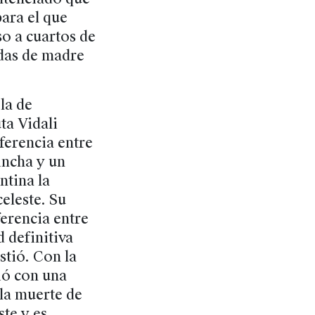
para el que
aso a cuartos de
adas de madre
la de
ta Vidali
iferencia entre
incha y un
ntina la
eleste. Su
ferencia entre
 definitiva
stió. Con la
ió con una
 la muerte de
te y es