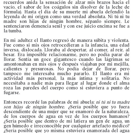
recuerdos anida la sensación de alzar mis brazos hacia el
vacío, el sabor de los coágulos sin disolver de la leche de
fórmula). Hasta el día de su muerte mi abuela defendió la
leyenda de mi origen como una verdad absoluta. Ni tú ni tu
madre son hijas de ningún hombre, sépanlo siempre. Le
sentenciaron demencia senil y con ese juicio encima se fue a
la tumba.
En mi adultez el llanto regresó de manera súbita y violenta.
Fue como si mis ojos retrocedieran a la infancia, una edad
inversa, dislocada. Lloraba al despertar, al comer, al reír, al
besar. Era imposible relacionarme, pero no podía parar de
llorar. Sentía un goce gigantesco cuando las lágrimas se
amontonaban en mis ojos y después viajaban por mi mejilla,
calientes y presurosas. No podía dejar de llorar, pero
tampoco me interesaba mucho pararlo. El llanto era mi
actividad más personal, la más íntima y solitaria. No
necesitaba a nadie más para llegar al lugar donde el alma
roza las paredes del cuerpo como si estuviera a punto de
fugarse.
Entonces recordé las palabras de mi abuela:
ni tú ni tu madre
son hijas de ningún hombre
. ¿Sería posible que yo fuera
descendiente de una mujer que se enamoró de la naturaleza,
de los cuerpos de agua en vez de los cuerpos humanos?
¿Sería posible que dentro de mí latiera un gen de agua, un
gen húmedo e irreconocible por cualquier artefacto médico?
¿Sería posible que yo misma estuviera enamorada del agua