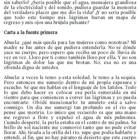
sin saberlo? ¿Sería posible que el agua, mensajera grandiosa
de la electricidad y del sonido, pudiera guardar la memoria
del verdadero placer que me dio la vida? ¿Y no sería posible
que todo este tiempo mis lágrimas fueran un mapa de
regreso y mis ojos una brújula pulsante?
Carta a la fuente primera
Abuela: ¿qué más queda para las mujeres como nosotras? Mi
madre se fue antes de que pudiera entenderla. No sé dónde
yace su cuerpo, pero espero que reciba un poco de lluvia de
vez en vez. Lloro por ti como también lloro por ella. Y no son
lágrimas de dolor las que me brotan. No, esa no es una
ofrenda digna de ustedes.
Abuela: a veces le temo a esta soledad, le temo a la sequía.
Pero entonces me sumerjo dentro de mi propia espesura y
escucho. Sé que me hablas en el lenguaje de los latidos. Todo
lo que debo hacer es colocar esa perla esmeralda en mi
vientre para que comiencen a correr las lágrimas y yo pueda
encontrarte. Olvidé mencionarlo: tu amuleto está a salvo
conmigo. Un día me sumergí tan profundo en el río que
pensé que moriría. Lo único que recuerdo es que una mano
me regresó a flote y expulsó el agua de mis pulmones.
Cuando desperté, la perla estaba en el centro de mi palma. Su
brillo de sol naciente me conmovió tanto que no pude evitar
llorar. Ahí, tirada a la orilla del río, supe que podía hablarte y
entendí, al fin, que no hay páramo ni desierto que este cuerpo