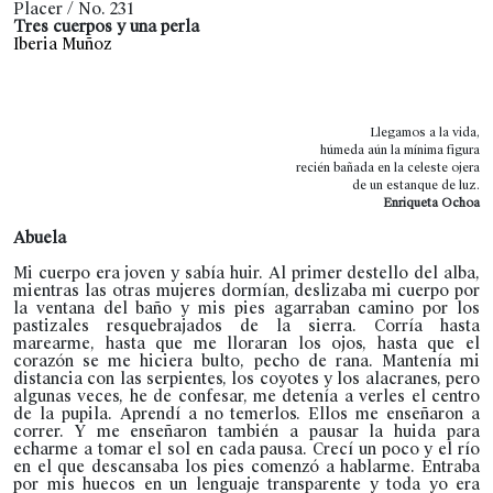
Placer / No. 231
Tres cuerpos y una perla
Iberia Muñoz
Llegamos a la vida,
húmeda aún la mínima figura
recién bañada en la celeste ojera
de un estanque de luz.
Enriqueta Ochoa
Abuela
Mi cuerpo era joven y sabía huir. Al primer destello del alba,
mientras las otras mujeres dormían, deslizaba mi cuerpo por
la ventana del baño y mis pies agarraban camino por los
pastizales resquebrajados de la sierra. Corría hasta
marearme, hasta que me lloraran los ojos, hasta que el
corazón se me hiciera bulto, pecho de rana. Mantenía mi
distancia con las serpientes, los coyotes y los alacranes, pero
algunas veces, he de confesar, me detenía a verles el centro
de la pupila. Aprendí a no temerlos. Ellos me enseñaron a
correr. Y me enseñaron también a pausar la huida para
echarme a tomar el sol en cada pausa. Crecí un poco y el río
en el que descansaba los pies comenzó a hablarme. Entraba
por mis huecos en un lenguaje transparente y toda yo era