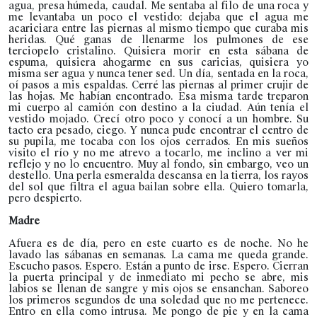
agua, presa húmeda, caudal. Me sentaba al filo de una roca y
me levantaba un poco el vestido: dejaba que el agua me
acariciara entre las piernas al mismo tiempo que curaba mis
heridas. Qué ganas de llenarme los pulmones de ese
terciopelo cristalino. Quisiera morir en esta sábana de
espuma, quisiera ahogarme en sus caricias, quisiera yo
misma ser agua y nunca tener sed. Un día, sentada en la roca,
oí pasos a mis espaldas. Cerré las piernas al primer crujir de
las hojas. Me habían encontrado. Esa misma tarde treparon
mi cuerpo al camión con destino a la ciudad. Aún tenía el
vestido mojado. Crecí otro poco y conocí a un hombre. Su
tacto era pesado, ciego. Y nunca pude encontrar el centro de
su pupila, me tocaba con los ojos cerrados. En mis sueños
visito el río y no me atrevo a tocarlo, me inclino a ver mi
reflejo y no lo encuentro. Muy al fondo, sin embargo, veo un
destello. Una perla esmeralda descansa en la tierra, los rayos
del sol que filtra el agua bailan sobre ella. Quiero tomarla,
pero despierto.
Madre
Afuera es de día, pero en este cuarto es de noche. No he
lavado las sábanas en semanas. La cama me queda grande.
Escucho pasos. Espero. Están a punto de irse. Espero. Cierran
la puerta principal y de inmediato mi pecho se abre, mis
labios se llenan de sangre y mis ojos se ensanchan. Saboreo
los primeros segundos de una soledad que no me pertenece.
Entro en ella como intrusa. Me pongo de pie y en la cama