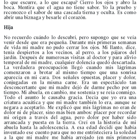
lo que escurre, a lo que escapa? Cierro los ojos y abro la
boca. Mentira que el agua no tiene sabor. Yo la pruebo y
reconozco el sabor de una cascada tierna y oculta. Es como
abrir una biznaga y besarle el corazón.
Hija
No recuerdo cuándo lo descubrí, pero supongo que se veía
venir desde que era pequeña. Durante mis primeras semanas
de vida mi madre no pudo cerrar los ojos. Mi llanto, dice,
tenía despiertos a los vecinos, al perro, a los pájaros del
jardín. Después de numerosas visitas al doctor y para alivio
temporal de mi madre, cualquier dolencia quedó descartada.
La verdadera preocupación llegó cuando mis lágrimas
comenzaron a brotar al mismo tiempo que una sonrisa
aparecía en mi cara. Dos señales opuestas, placer y dolor,
conjugadas en la misma carne. Era un espectáculo tan
desconcertante que mi madre dejó de darme pecho por un
tiempo. Mi abuela, en cambio, me sostenía y se reía conmigo.
Todo el asunto le causaba gracia. Decía que yo era una
criatura acuática y que mi madre también lo era, aunque se
negara a aceptarlo. Me explicó que mis lágrimas no eran de
dolor ni de placer, sino más bien ambos: placer por recordar
mi origen a través del agua, pero dolor por haber sido
arrancada y puesta en la tierra. Creí en la historia de mi
abuela hasta la adolescencia. A esa edad decidí que había
inventado ese cuento para que no me entristeciera la soledad
a la que mi madre me había arrojado (en mis primeros