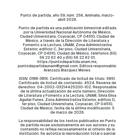
Punto de partida, año 59, núm. 256, Animalia, marzo-
abril 2026.
Punto de partida es una publicación bimestral editada
por la Universidad Nacional Autónoma de México,
Ciudad Universitaria, Coyoacán, CP 04510, Ciudad de
México, a través de la Dirección de Literatura y
Fomento a la Lectura, UNAM, Zona Administrativa
Exterior, edificio C, 3er piso, Ciudad Universitaria,
Coyoacán, CP 04510, Ciudad de México, teléfonos (55)
56 22 62 40 y (55) 56 22 62 01,
https://puntodepartida.unam.mx,
puntodepartidaunam@gmail.com. Editora responsable:
Aranzazú Blázquez Menes.
ISSN: 0188-381X. Certificado de licitud de título: 5851.
Certificado de licitud de contenido: 4524. Reserva de
derechos: 04-2002-03214425200-102. Responsable
de la última actualización de este número, Dirección
de Literatura y Fomento a la Lectura, UNAM, Silvia Elisa
Aguilar Funes, Zona Administrativa Exterior, edificio D,
1er piso, Ciudad Universitaria, Coyoacán, CP 04510,
Ciudad de México, fecha de la última modificación: 5
de marzo de 2026.
La responsabilidad de los textos publicados en Punto
de partida recae exclusivamente en sus autores y su
contenido no refleja necesariamente el criterio de la
institución. Se autoriza la reproducción total o parcial