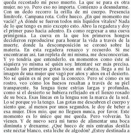
queda recostado mi peso muerto. La que se para es otra
mujer, no yo. Pero eso no importa. Comienzo a desnudarme.
Con un dedo recorro la orilla de mi cuerpo. Presencia
limítrofe. Campana rota. Cofre hueco. ¿En qué momento me
vacié? ¿A dónde se fueron todos mis líquidos vitales? Nada
de lo que tengo es mío excepto esto. Abro la regadera y doy
el primer paso hacia adentro. Es como regresar a una cueva
primigenia. La cueva en la que los primeros hongos
decidieron reproducirse para honrar la vida a través de la
muerte, donde la descomposición se coronó sobre la
materia. En esta regadera renazco y recuerdo. Si me
encontraran así, tan repleta de mí misma, me desconocerían.
Y yo tendría que entenderlo, en momentos como éste ni
siquiera yo misma sé quién soy. Intentaré ser más precisa.
Cuando las primeras gotas tocan mi cabeza, llega a mí la
imagen de una mujer que vagó por años y años en el desierto.
No sé quién es ni por qué la conozco. Pero sé cómo es su
rostro, veo cómo los huesos resaltan a través de su piel
transparente. Su lengua tiene estrías largas y profundas,
como si el desierto se hubiera reflejado en el lienzo rosado
de su boca. Esas líneas en la lengua son la marca de la sed.
Lo sé porque yo la tengo. Las gotas me descubren el cuerpo y
siento que, al menos por unos segundos, le doy de beber a
esa mujer. Dios mío, que no lleguen nunca, por favor. Este
momento es lo único que me queda. Pero volverán. Ya
vienen. Y de nuevo será mi turno de alimentar una boca
diminuta y drenarme. ¿Qué hueco de mis entrañas destila
este néctar blanco, esta leche de algodón? ¿Estoy destinada a