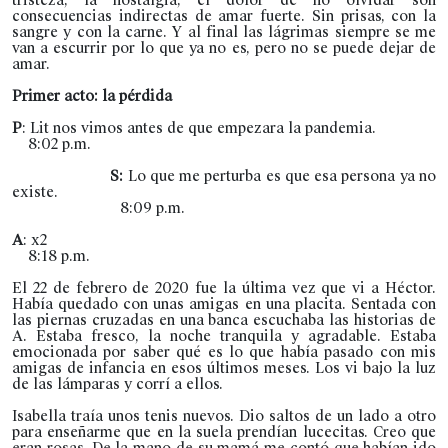
consecuencias indirectas de amar fuerte. Sin prisas, con la
sangre y con la carne. Y al final las lágrimas siempre se me
van a escurrir por lo que ya no es, pero no se puede dejar de
amar.
Primer acto: la pérdida
P
: Lit nos vimos antes de que empezara la pandemia.
8:02 p.m.
S:
Lo que me perturba es que esa persona ya no
existe.
8:09 p.m.
A
: x2
8:18 p.m.
El 22 de febrero de 2020 fue la última vez que vi a Héctor.
Había quedado con unas amigas en una placita. Sentada con
las piernas cruzadas en una banca escuchaba las historias de
A. Estaba fresco, la noche tranquila y agradable. Estaba
emocionada por saber qué es lo que había pasado con mis
amigas de infancia en esos últimos meses. Los vi bajo la luz
de las lámparas y corrí a ellos.
Isabella traía unos tenis nuevos. Dio saltos de un lado a otro
para enseñarme que en la suela prendían lucecitas. Creo que
eran rosas. De la mano de su mamá me contó que habían ido