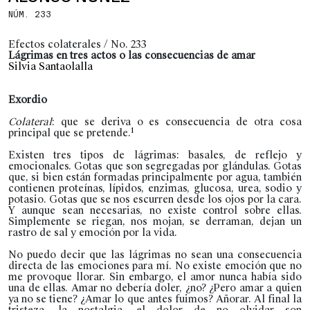
NÚM. 233
Efectos colaterales / No. 233
Lágrimas en tres actos o las consecuencias de amar
Silvia Santaolalla
Exordio
Colateral
: que se deriva o es consecuencia de otra cosa
1
principal que se pretende.
Existen tres tipos de lágrimas: basales, de reflejo y
emocionales. Gotas que son segregadas por glándulas. Gotas
que, si bien están formadas principalmente por agua, también
contienen proteínas, lípidos, enzimas, glucosa, urea, sodio y
potasio. Gotas que se nos escurren desde los ojos por la cara.
Y aunque sean necesarias, no existe control sobre ellas.
Simplemente se riegan, nos mojan, se derraman, dejan un
rastro de sal y emoción por la vida.
No puedo decir que las lágrimas no sean una consecuencia
directa de las emociones para mí. No existe emoción que no
me provoque llorar. Sin embargo, el amor nunca había sido
una de ellas. Amar no debería doler, ¿no? ¿Pero amar a quien
ya no se tiene? ¿Amar lo que antes fuimos? Añorar. Al final la
tristeza, la nostalgia, el dolor de no olvidar son