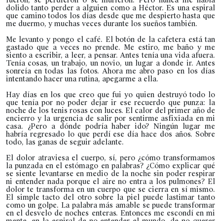
dolido tanto perder a alguien como a Héctor. Es una espiral
que camino todos los días desde que me despierto hasta que
me duermo, y muchas veces durante los sueños también.
Me levanto y pongo el café. El botón de la cafetera está tan
gastado que a veces no prende. Me estiro, me baño y me
siento a escribir, a leer, a pensar. Antes tenía una vida afuera.
Tenía cosas, un trabajo, un novio, un lugar a donde ir. Antes
sonreía en todas las fotos. Ahora me abro paso en los días
intentando hacer una rutina, apegarme a ella.
Hay días en los que creo que fui yo quien destruyó todo lo
que tenía por no poder dejar ir ese recuerdo que punza: la
noche de los tenis rosas con luces. El calor del primer año de
encierro y la urgencia de salir por sentirme asfixiada en mi
casa. ¿Pero a dónde podría haber ido? Ningún lugar me
habría regresado lo que perdí ese día hace dos años. Sobre
todo, las ganas de seguir adelante.
El dolor atraviesa el cuerpo, sí, pero ¿cómo transformamos
la punzada en el estómago en palabras? ¿Cómo explicar qué
se siente levantarse en medio de la noche sin poder respirar
ni entender nada porque el aire no entra a los pulmones? El
dolor te transforma en un cuerpo que se cierra en sí mismo.
El simple tacto del otro sobre la piel puede lastimar tanto
como un golpe. La palabra más amable se puede transformar
en el desvelo de noches enteras. Entonces me escondí en mi
mente, en la espiral de no entender el mundo, de no querer