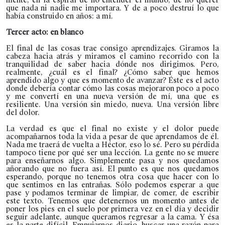
que nada ni nadie me importara. Y de a poco destruí lo que
había construido en años: a mí.
Tercer acto: en blanco
El final de las cosas trae consigo aprendizajes. Giramos la
cabeza hacia atrás y miramos el camino recorrido con la
tranquilidad de saber hacia dónde nos dirigimos. Pero,
realmente, ¿cuál es el final? ¿Cómo saber que hemos
aprendido algo y que es momento de avanzar? Éste es el acto
donde debería contar cómo las cosas mejoraron poco a poco
y me convertí en una nueva versión de mí, una que es
resiliente. Una versión sin miedo, nueva. Una versión libre
del dolor.
La verdad es que el final no existe y el dolor puede
acompañarnos toda la vida a pesar de que aprendamos de él.
Nada me traerá de vuelta a Héctor, eso lo sé. Pero su pérdida
tampoco tiene por qué ser una lección. La gente no se muere
para enseñarnos algo. Simplemente pasa y nos quedamos
añorando que no fuera así. El punto es que nos quedamos
esperando, porque no tenemos otra cosa que hacer con lo
que sentimos en las entrañas. Sólo podemos esperar a que
pase y podamos terminar de limpiar, de comer, de escribir
este texto. Tenemos que detenernos un momento antes de
poner los pies en el suelo por primera vez en el día y decidir
seguir adelante, aunque queramos regresar a la cama. Y ésa
es la parte difícil. Empujarnos diario, buscar una razón para