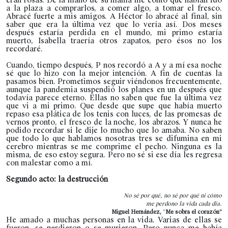
a la plaza a comprarlos, a comer algo, a tomar el fresco.
Abracé fuerte a mis amigos. A Héctor lo abracé al final, sin
saber que era la última vez que lo vería así. Dos meses
después estaría perdida en el mundo, mi primo estaría
muerto, Isabella traería otros zapatos, pero ésos no los
recordaré.
Cuando, tiempo después, P nos recordó a A y a mí esa noche
sé que lo hizo con la mejor intención. A fin de cuentas la
pasamos bien. Prometimos seguir viéndonos frecuentemente,
aunque la pandemia suspendió los planes en un después que
todavía parece eterno. Ellas no saben que fue la última vez
que vi a mi primo. Que desde que supe que había muerto
repaso esa plática de los tenis con luces, de las promesas de
vernos pronto, el fresco de la noche, los abrazos. Y nunca he
podido recordar si le dije lo mucho que lo amaba. No saben
que todo lo que hablamos nosotras tres se difumina en mi
cerebro mientras se me comprime el pecho. Ninguna es la
misma, de eso estoy segura. Pero no sé si ese día les regresa
con malestar como a mí.
Segundo acto: la destrucción
No sé por qué, no sé por qué ni cómo
me perdono la vida cada día.
Miguel Hernández,
“
Me sobra el corazón”
He amado a muchas personas en la vida. Varias de ellas se
fueron, se perdieron o se murieron. Pero nunca me había