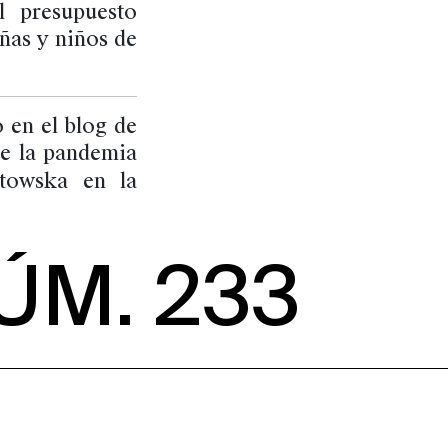
l presupuesto
iñas y niños de
o en el blog de
de la pandemia
atowska en la
ÚM. 233