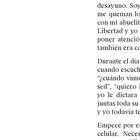
desayuno. Soy 
me queman los
con mi abuelit
Libertad y yo
poner atenció
también era c
Durante el dí
cuando escuch
“¿cuándo vamo
sed”, “quiero
yo le dictara
juntas toda su
y yo todavía t
Empecé por en
celular. Nec