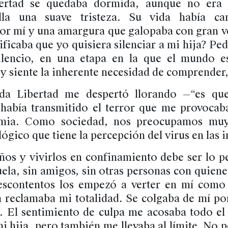
bertad se quedaba dormida, aunque no era 
lla una suave tristeza. Su vida había ca
or mí y una amargura que galopaba con gran v
ificaba que yo quisiera silenciar a mi hija? Ped
ilencio, en una etapa en la que el mundo e
y siente la inherente necesidad de comprender,
a Libertad me despertó llorando —“es qu
había transmitido el terror que me provocab
emia. Como sociedad, nos preocupamos muy
ógico que tiene la percepción del virus en las i
ños y vivirlos en confinamiento debe ser lo pe
ela, sin amigos, sin otras personas con quiene
escontentos los empezó a verter en mí como
a reclamaba mi totalidad. Se colgaba de mí po
. El sentimiento de culpa me acosaba todo el
 hija, pero también me llevaba al límite. No 