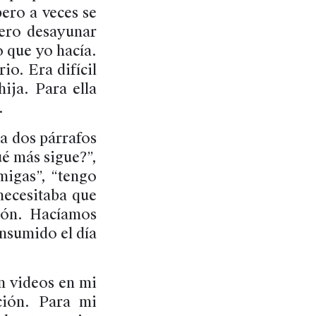
pero a veces se
iero desayunar
o que yo hacía.
o. Era difícil
ija. Para ella
.
a dos párrafos
é más sigue?”,
migas”, “tengo
necesitaba que
ción. Hacíamos
onsumido el día
n videos en mi
ción. Para mi