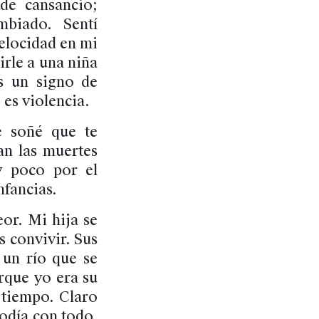
de cansancio;
mbiado. Sentí
elocidad en mi
irle a una niña
s un signo de
 es violencia.
e soñé que te
an las muertes
 poco por el
nfancias.
or. Mi hija se
s convivir. Sus
 un río que se
rque yo era su
 tiempo. Claro
podía con todo.