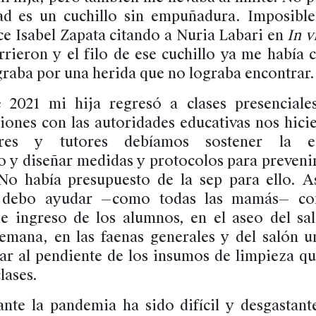
d es un cuchillo sin empuñadura. Imposible
ice Isabel Zapata citando a Nuria Labari en
In v
rieron y el filo de ese cuchillo ya me había 
raba por una herida que no lograba encontrar.
 2021 mi hija regresó a clases presenciales
iones con las autoridades educativas nos hici
res y tutores debíamos sostener la es
 y diseñar medidas y protocolos para prevenir
 No había presupuesto de la sep para ello. A
 debo ayudar —como todas las mamás— con 
de ingreso de los alumnos, en el aseo del sa
emana, en las faenas generales y del salón u
ar al pendiente de los insumos de limpieza que
lases.
nte la pandemia ha sido difícil y desgastant