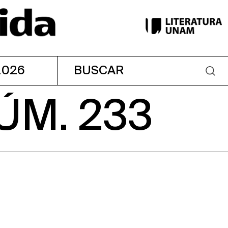
2026
ÚM. 233