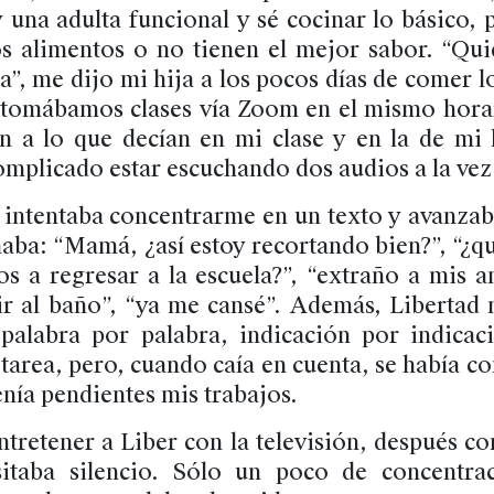
una adulta funcional y sé cocinar lo básico, 
 alimentos o no tienen el mejor sabor. “Qu
a”, me dijo mi hija a los pocos días de comer l
 tomábamos clases vía Zoom en el mismo horari
n a lo que decían en mi clase y en la de mi h
omplicado estar escuchando dos audios a la vez
a intentaba concentrarme en un texto y avanzab
aba: “Mamá, ¿así estoy recortando bien?”, “¿qu
s a regresar a la escuela?”, “extraño a mis a
 ir al baño”, “ya me cansé”. Además, Libertad 
 palabra por palabra, indicación por indica
 tarea, pero, cuando caía en cuenta, se había c
enía pendientes mis trabajos.
tretener a Liber con la televisión, después co
esitaba silencio. Sólo un poco de concentra