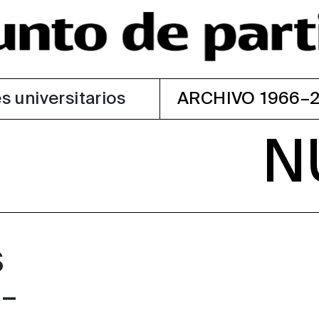
s universitarios
ARCHIVO 1966–
N
S
–