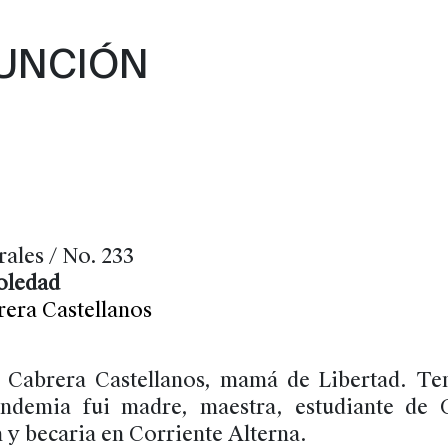
SUNCIÓN
S
rales / No. 233
oledad
era Castellanos
 Cabrera Castellanos, mamá de Libertad. Te
andemia fui madre, maestra, estudiante de C
y becaria en Corriente Alterna.