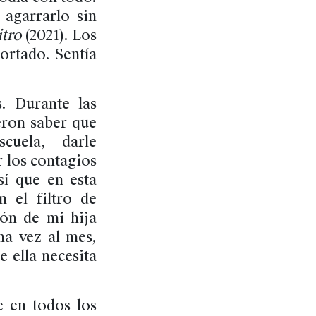
 agarrarlo sin
itro
(2021). Los
cortado. Sentía
. Durante las
eron saber que
cuela, darle
 los contagios
sí que en esta
el filtro de
lón de mi hija
na vez al mes,
 ella necesita
e en todos los