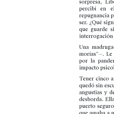
sorpresa, Li
percibí en e
repugnancia p
ser. ¿Qué sign
que guarde s
interrogación 
Una madrugad
morías”—. Le 
por la pand
impacto psicol
Tener cinco a
quedó sin escu
angustias y d
desborda. Ell
puerto seguro
que amaba a mi