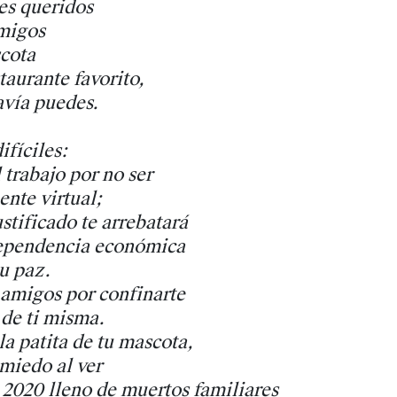
res queridos
amigos
scota
taurante favorito,
avía puedes.
ifíciles:
 trabajo por no ser
ente virtual;
ustificado te arrebatará
dependencia económica
u paz.
 amigos por confinarte
 de ti misma.
la patita de tu mascota,
miedo al ver
 2020 lleno de muertos familiares