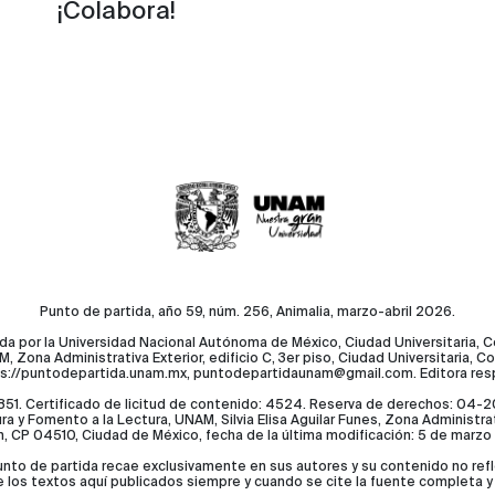
¡Colabora!
Punto de partida, año 59, núm. 256, Animalia, marzo-abril 2026.
da por la Universidad Nacional Autónoma de México, Ciudad Universitaria, 
, Zona Administrativa Exterior, edificio C, 3er piso, Ciudad Universitaria,
tps://puntodepartida.unam.mx, puntodepartidaunam@gmail.com. Editora re
o: 5851. Certificado de licitud de contenido: 4524. Reserva de derechos: 
 y Fomento a la Lectura, UNAM, Silvia Elisa Aguilar Funes, Zona Administrativa
, CP 04510, Ciudad de México, fecha de la última modificación: 5 de marzo
nto de partida recae exclusivamente en sus autores y su contenido no reflej
de los textos aquí publicados siempre y cuando se cite la fuente completa y l