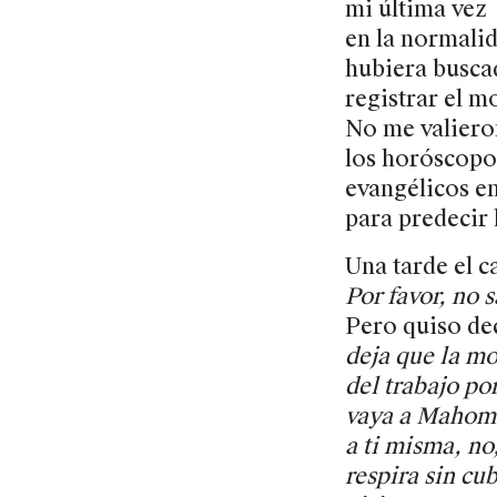
mi última vez
en la normali
hubiera busca
registrar el m
No me valier
los horóscopos
evangélicos en
para predecir 
Una tarde el c
Por favor, no s
Pero quiso de
deja que la m
del trabajo por
vaya a Mahoma
a ti misma, no,
respira sin cu