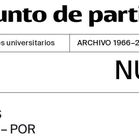
s universitarios
ARCHIVO 1966–
N
S
– POR