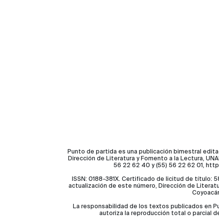
Punto de partida es una publicación bimestral edita
Dirección de Literatura y Fomento a la Lectura, UNAM
56 22 62 40 y (55) 56 22 62 01, ht
ISSN: 0188-381X. Certificado de licitud de títul
actualización de este número, Dirección de Literatura
Coyoacán
La responsabilidad de los textos publicados en Pu
autoriza la reproducción total o parcial 