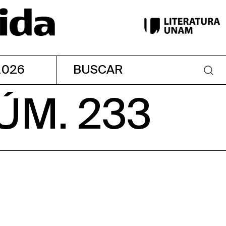
2026
ÚM. 233