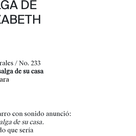
LGA DE
IZABETH
rales / No. 233
salga de su casa
Lara
arro con sonido anunció:
alga de su casa.
do que sería