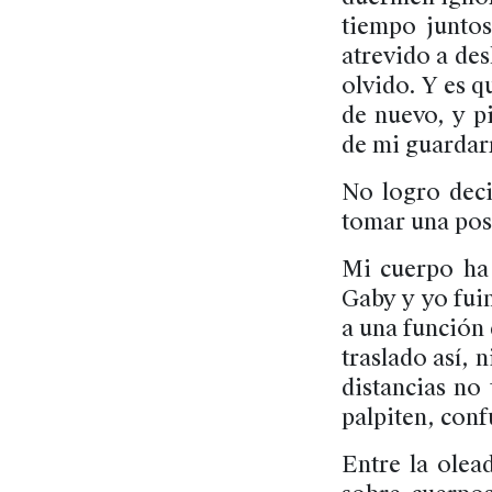
tiempo junto
atrevido a des
olvido. Y es q
de nuevo, y pi
de mi guardar
No logro deci
tomar una post
Mi cuerpo ha
Gaby y yo fuim
a una función
traslado así, 
distancias no
palpiten, con
Entre la olea