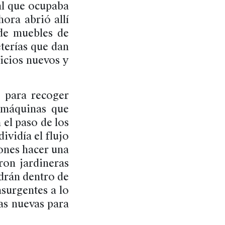
al que ocupaba
ora abrió allí
 de muebles de
eterías que dan
icios nuevos y
 para recoger
y máquinas que
 el paso de los
ividía el flujo
tones hacer una
ron jardineras
ndrán dentro de
surgentes a lo
as nuevas para