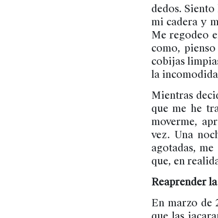
dedos. Siento
mi cadera y mi
Me regodeo en
como, pienso 
cobijas limpia
la incomodidad
Mientras deci
que me he tra
moverme, apr
vez. Una noch
agotadas, me 
que, en realid
Reaprender la
En marzo de 2
que las jacara