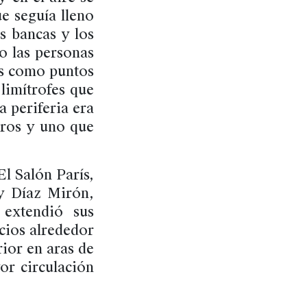
ue seguía lleno
as bancas y los
o las personas
as como puntos
limítrofes que
a periferia era
rros y uno que
l Salón París,
 y Díaz Mirón,
extendió sus
cios alrededor
rior en aras de
or circulación