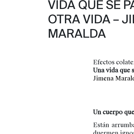
VIDA QUE SE P
OTRA VIDA – J
MARALDA
Efectos colate
Una vida que s
Jimena Maral
Un cuerpo que
Están arrumba
duermen ignora