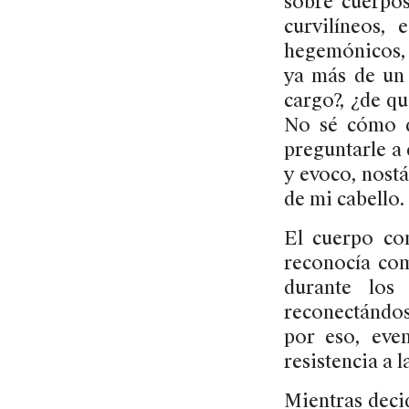
sobre cuerpos
curvilíneos,
hegemónicos, 
ya más de un 
cargo?, ¿de qu
No sé cómo d
preguntarle a 
y evoco, nostá
de mi cabello.
El cuerpo co
reconocía co
durante los
reconectándos
por eso, eve
resistencia a 
Mientras deci