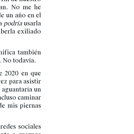
tan. No me he
de un año en el
ía
podría
usarla
aberla exiliado
nifica también
. No todavía.
e 2020 en que
ez para asistir
 aguantaría un
incluso caminar
de mis piernas
redes sociales