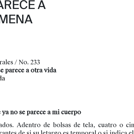
ARECE A
IMENA
rales / No. 233
e parece a otra vida
da
 ya no se parece a mi cuerpo
dos. Adentro de bolsas de tela, cuatro o ci
ntes de si su letargo es temporal o si indica el