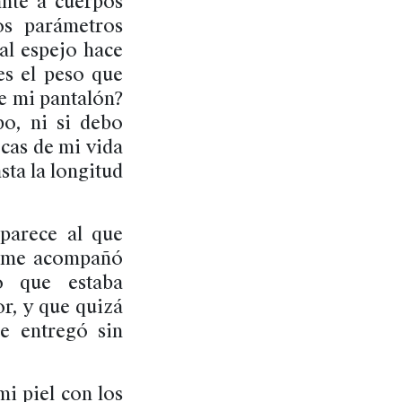
ante a cuerpos
os parámetros
al espejo hace
es el peso que
re mi pantalón?
o, ni si debo
ocas de mi vida
sta la longitud
parece al que
e me acompañó
o que estaba
r, y que quizá
e entregó sin
i piel con los