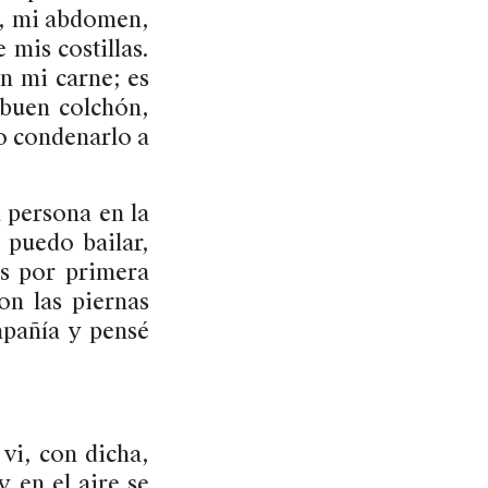
a, mi abdomen,
 mis costillas.
n mi carne; es
 buen colchón,
no condenarlo a
 persona en la
 puedo bailar,
s por primera
on las piernas
mpañía y pensé
vi, con dicha,
y en el aire se