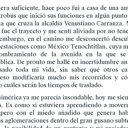
era suficiente, hace poco fui a casa de una am
trobús que inició sus funciones en algún punto
na que cruza la alcaldía Venustiano Carranza.
 fue el trayecto y me sentí aliviada por no te
 embargo, en el camino me desconcertó descu
estaciones como México Tenochtitlan, cuya m
nombramiento de la avenida en la que se 
blica. De pronto me hallé en incertidumbre ant
sado toda mi vida, sin saber qué otros c
i eso modificaría mucho mis recorridos y có
cuáles serán los tiempos de traslado.
uimérica ya me parecía insondable, hoy me sie
a. Es como si estuviera aprendiendo a mover
 pero con el miedo añadido que genera hab
as aglomeraciones dentro del gran gusano subt