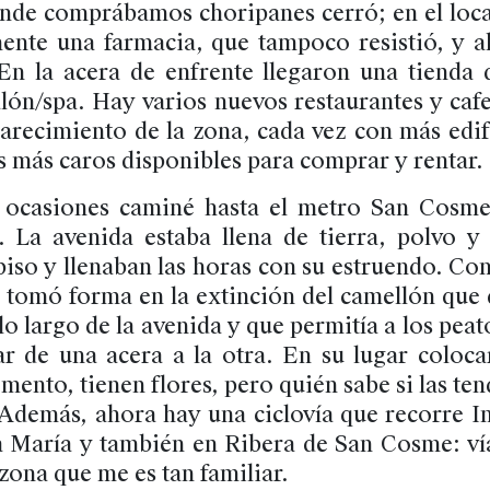
nde comprábamos choripanes cerró; en el loc
ente una farmacia, que tampoco resistió, y ah
 En la acera de enfrente llegaron una tienda
lón/spa. Hay varios nuevos restaurantes y caf
carecimiento de la zona, cada vez con más edif
 más caros disponibles para comprar y rentar.
 ocasiones caminé hasta el metro San Cosme
 La avenida estaba llena de tierra, polvo 
piso y llenaban las horas con su estruendo. Con
 tomó forma en la extinción del camellón que d
 lo largo de la avenida y que permitía a los pea
ar de una acera a la otra. En su lugar coloca
mento, tienen flores, pero quién sabe si las te
Además, ahora hay una ciclovía que recorre In
a María y también en Ribera de San Cosme: ví
zona que me es tan familiar.