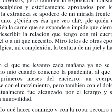
 diversos, pero también la exposición const
 esculpidos y estéticamente aprobados por l
la extrañeza se apoderó de mi mirada frente 
año. ¿Quién es ésa que veo ahí?, ¿de quién 
ién la carne que se expande e impide que cier
escribir la relación que tengo con mi cuerp
él o a mí qué necesito. Miro fotos de otras ép
lgica, mi complexión, la textura de mi piel y ha
n el que me levanto cada mañana ya no se 
mo mío cuando comenzó la pandemia, al qu
 primeros meses del encierro: un cuerp
e con el movimiento, pero también con el dolo
ntualmente fue alcanzado por el letargo y s
la inmovilidad.
do qué hacer conmigo y con la ropa, recorro m