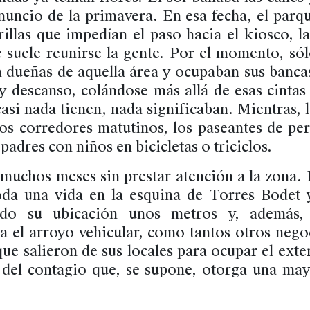
nuncio de la primavera. En esa fecha, el parq
illas que impedían el paso hacia el kiosco, l
e suele reunirse la gente. Por el momento, sól
n dueñas de aquella área y ocupaban sus banc
y descanso, colándose más allá de esas cintas 
asi nada tienen, nada significaban. Mientras, l
 los corredores matutinos, los paseantes de pe
padres con niños en bicicletas o triciclos.
muchos meses sin prestar atención a la zona. E
oda una vida en la esquina de Torres Bodet
ado su ubicación unos metros y, además, 
a el arroyo vehicular, como tantos otros nego
que salieron de sus locales para ocupar el exte
 del contagio que, se supone, otorga una may