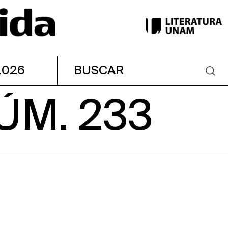
2026
ÚM. 233