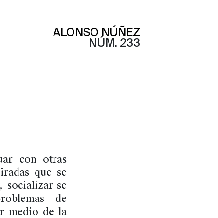
ALONSO NÚÑEZ
NÚM. 233
uar con otras
miradas que se
, socializar se
problemas de
or medio de la