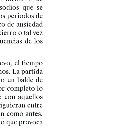
isodios que se
os periodos de
ro de ansiedad
ierro o tal vez
uencias de los
evo, el tiempo
mos. La partida
mo un balde de
or completo lo
 con aquellos
iguieran entre
on como antes.
seo que provoca