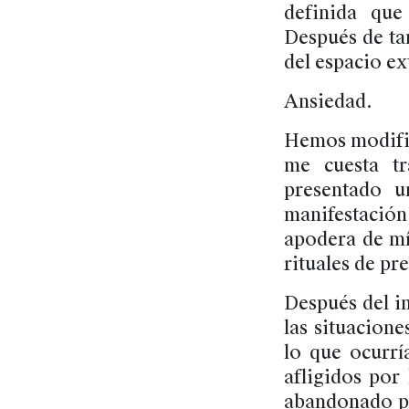
definida que
Después de ta
del espacio ex
Ansiedad.
Hemos modific
me cuesta tr
presentado 
manifestación
apodera de mí
rituales de pr
Después del i
las situacion
lo que ocurrí
afligidos por
abandonado po