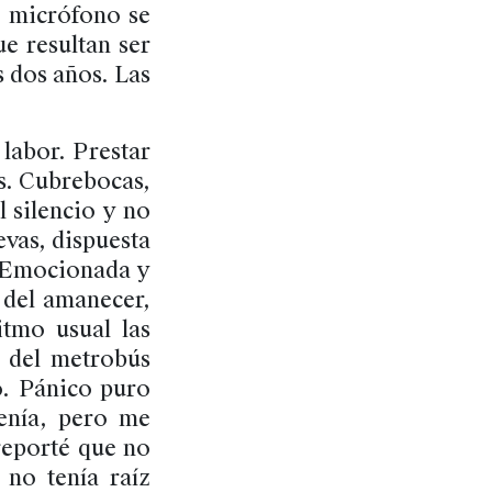
i micrófono se
e resultan ser
s dos años. Las
labor. Prestar
as. Cubrebocas,
l silencio y no
evas, dispuesta
. Emocionada y
 del amanecer,
itmo usual las
a del metrobús
o. Pánico puro
enía, pero me
reporté que no
 no tenía raíz