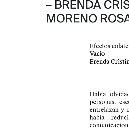
– BRENDA CRI
MORENO ROS
Efectos colate
Vacío
Brenda Crist
Había olvida
personas, esc
entrelazan y r
había reduc
comunicación,