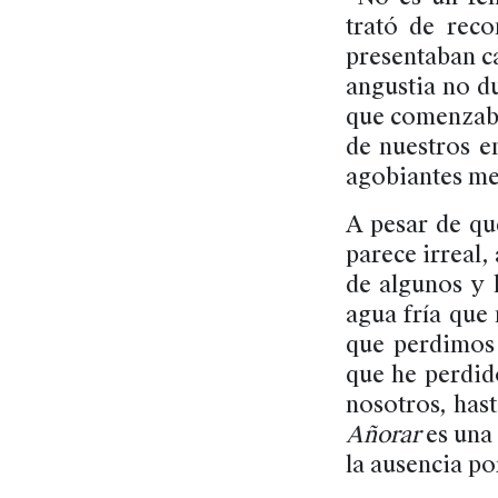
trató de reco
presentaban c
angustia no d
que comenzaba 
de nuestros e
agobiantes me
A pesar de qu
parece irreal,
de algunos y 
agua fría que
que perdimos
que he perdid
nosotros, has
Añorar
es una 
la ausencia po