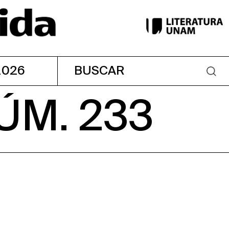
2026
ÚM. 233