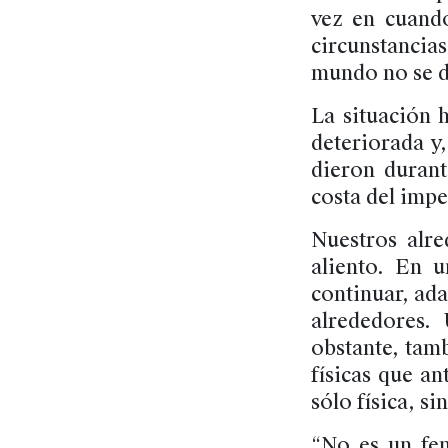
vez en cuando
circunstancias
mundo no se d
La situación 
deteriorada y,
dieron durant
costa del impe
Nuestros alr
aliento. En u
continuar, ad
alrededores.
obstante, tamb
físicas que a
sólo física, 
“No es un fe