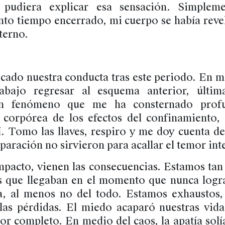
 pudiera explicar esa sensación. Simpleme
nto tiempo encerrado, mi cuerpo se había reve
terno.
ado nuestra conducta tras este periodo. En mi
abajo regresar al esquema anterior, últi
un fenómeno que me ha consternado profu
 corpórea de los efectos del confinamiento, 
. Tomo las llaves, respiro y me doy cuenta de
eparación no sirvieron para acallar el temor int
mpacto, vienen las consecuencias. Estamos ta
es que llegaban en el momento que nunca log
a, al menos no del todo. Estamos exhaustos
 las pérdidas. El miedo acaparó nuestras vid
r completo. En medio del caos, la apatía solí