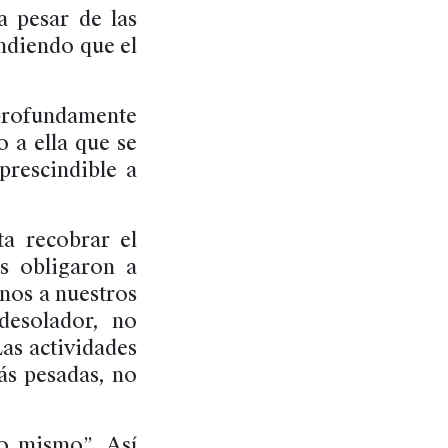
a pesar de las
endiendo que el
 profundamente
o a ella que se
prescindible a
a recobrar el
os obligaron a
nos a nuestros
desolador, no
Las actividades
ás pesadas, no
o mismo”. Así