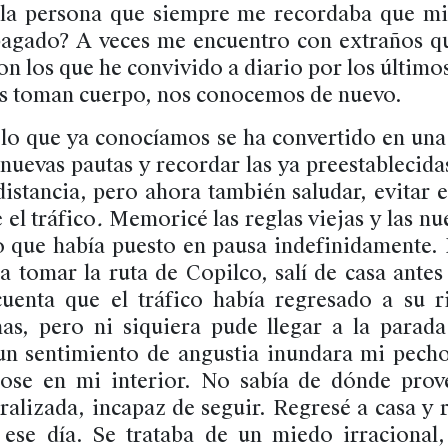
 la persona que siempre me recordaba que m
agado? A veces me encuentro con extraños qu
 los que he convivido a diario por los último
s toman cuerpo, nos conocemos de nuevo.
lo que ya conocíamos se ha convertido en una 
 nuevas pautas y recordar las ya preestablecid
distancia, pero ahora también saludar, evitar e
 el tráfico
.
Memoricé las reglas viejas y las nu
lo que había puesto en pausa indefinidamente
a tomar la ruta de Copilco, salí de casa antes
enta que el tráfico había regresado a su r
as, pero ni siquiera pude llegar a la parad
un sentimiento de angustia inundara mi pech
dose en mi interior. No sabía de dónde prov
ralizada, incapaz de seguir. Regresé a casa y 
r ese día. Se trataba de un miedo irracional,