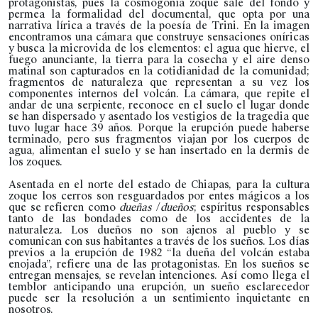
protagonistas, pues la cosmogonía zoque sale del fondo y
permea la formalidad del documental, que opta por una
narrativa lírica a través de la poesía de Trini. En la imagen
encontramos una cámara que construye sensaciones oníricas
y busca la microvida de los elementos: el agua que hierve, el
fuego anunciante, la tierra para la cosecha y el aire denso
matinal son capturados en la cotidianidad de la comunidad;
fragmentos de naturaleza que representan a su vez los
componentes internos del volcán. La cámara, que repite el
andar de una serpiente, reconoce en el suelo el lugar donde
se han dispersado y asentado los vestigios de la tragedia que
tuvo lugar hace 39 años. Porque la erupción puede haberse
terminado, pero sus fragmentos viajan por los cuerpos de
agua, alimentan el suelo y se han insertado en la dermis de
los zoques.
Asentada en el norte del estado de Chiapas, para la cultura
zoque los cerros son resguardados por entes mágicos a los
que se refieren como
dueñas
/
dueños
; espíritus responsables
tanto de las bondades como de los accidentes de la
naturaleza. Los dueños no son ajenos al pueblo y se
comunican con sus habitantes a través de los sueños. Los días
previos a la erupción de 1982 “la dueña del volcán estaba
enojada”, refiere una de las protagonistas. En los sueños se
entregan mensajes, se revelan intenciones. Así como llega el
temblor anticipando una erupción, un sueño esclarecedor
puede ser la resolución a un sentimiento inquietante en
nosotros.