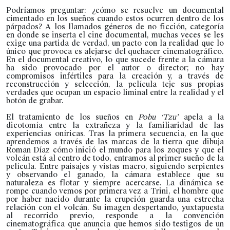
Podríamos preguntar: ¿cómo se resuelve un documental
cimentado en los sueños cuando estos ocurren dentro de los
párpados? A los llamados géneros de no ficción, categoría
en donde se inserta el cine documental, muchas veces se les
exige una partida de verdad, un pacto con la realidad que lo
único que provoca es alejarse del quehacer cinematográfico.
En el documental creativo, lo que sucede frente a la cámara
ha sido provocado por el autor o director; no hay
compromisos infértiles para la creación y, a través de
reconstrucción y selección, la película teje sus propias
verdades que ocupan un espacio liminal entre la realidad y el
botón de grabar.
El tratamiento de los sueños en
Pobu ‘Tzu’
apela a la
dicotomía entre la extrañeza y la familiaridad de las
experiencias oníricas. Tras la primera secuencia, en la que
aprendemos a través de las marcas de la tierra que dibuja
Roman Díaz cómo inició el mundo para los zoques y que el
volcán está al centro de todo, entramos al primer sueño de la
película. Entre paisajes y vistas macro, siguiendo serpientes
y observando el ganado, la cámara establece que su
naturaleza es flotar y siempre acercarse. La dinámica se
rompe cuando vemos por primera vez a Trini, el hombre que
por haber nacido durante la erupción guarda una estrecha
relación con el volcán. Su imagen despertando, yuxtapuesta
al recorrido previo, responde a la convención
cinematográfica que anuncia que hemos sido testigos de un