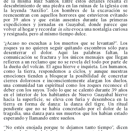
de la misma Ruiz Santos. Entre estos detalles resalta el
descubrimiento de una piedra en las ruinas de la iglesia con
la leyenda “Auxilio”. Los hombres de la excavación se
reencuentran con aquellos horrores que estuvieron evitando
por 39 años y que están ausentes durante las primeras
expediciones y jornadas en Guayabal, donde parece que
volver al hogar y recordar
in situ
evoca una nostalgia curiosa
y resignada, pero al mismo tiempo dulce.
“¿Acaso no escuchas a los muertos que se levantan?”. Los
zoques ya no quieren seguir quitando escombros sólo para
desenterrar el dolor. Aquí las palabras faltan, la
comunicación se fractura y los únicos mensajes que llegan
refieren a un reclamo que no se revela del todo por parte de
la dueña del volcán. El agua hierve e inquieta. Los humanos,
como la tierra, respondemos a ciclos, y aunque nuestras
emociones tienden a bloquear la posibilidad de concretar
cierres dolorosos e inconscientemente alargan los duelos,
una comunidad tan espiritual como los zoques reconoce el
deber con los suyos. Todo lo que se calentó durante 39 años
en el interior de los habitantes de Nuevo Guayabal hierve
hacia la superficie, se eleva con furia y desemboca en la
tierra en forma de danza: la danza del tigre. Un ritual
pendiente que no se había concretado por el dolor de la
tragedia, una danza para sus muertos que los habían estado
esperando y llamando entre sueños.
‘’No estés enojada porque te dejamos tanto tiempo”, dicen