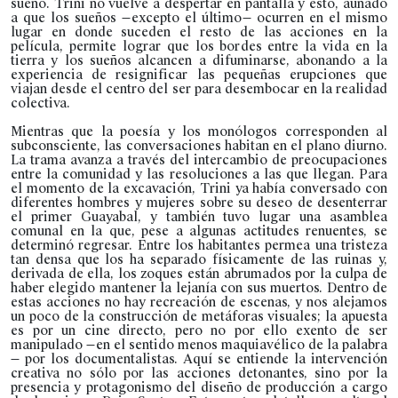
sueño. Trini no vuelve a despertar en pantalla y esto, aunado
a que los sueños —excepto el último— ocurren en el mismo
lugar en donde suceden el resto de las acciones en la
película, permite lograr que los bordes entre la vida en la
tierra y los sueños alcancen a difuminarse, abonando a la
experiencia de resignificar las pequeñas erupciones que
viajan desde el centro del ser para desembocar en la realidad
colectiva.
Mientras que la poesía y los monólogos corresponden al
subconsciente, las conversaciones habitan en el plano diurno.
La trama avanza a través del intercambio de preocupaciones
entre la comunidad y las resoluciones a las que llegan. Para
el momento de la excavación, Trini ya había conversado con
diferentes hombres y mujeres sobre su deseo de desenterrar
el primer Guayabal, y también tuvo lugar una asamblea
comunal en la que, pese a algunas actitudes renuentes, se
determinó regresar. Entre los habitantes permea una tristeza
tan densa que los ha separado físicamente de las ruinas y,
derivada de ella, los zoques están abrumados por la culpa de
haber elegido mantener la lejanía con sus muertos. Dentro de
estas acciones no hay recreación de escenas, y nos alejamos
un poco de la construcción de metáforas visuales; la apuesta
es por un cine directo, pero no por ello exento de ser
manipulado —en el sentido menos maquiavélico de la palabra
— por los documentalistas. Aquí se entiende la intervención
creativa no sólo por las acciones detonantes, sino por la
presencia y protagonismo del diseño de producción a cargo