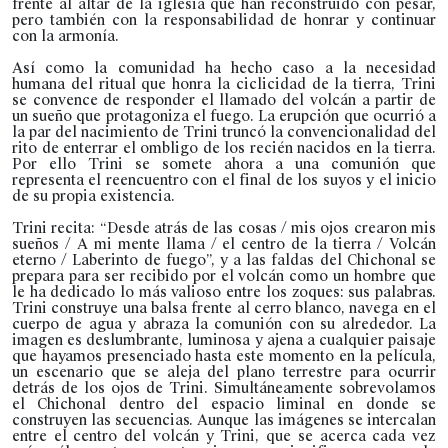
frente al altar de la iglesia que han reconstruido con pesar,
pero también con la responsabilidad de honrar y continuar
con la armonía.
Así como la comunidad ha hecho caso a la necesidad
humana del ritual que honra la ciclicidad de la tierra, Trini
se convence de responder el llamado del volcán a partir de
un sueño que protagoniza el fuego. La erupción que ocurrió a
la par del nacimiento de Trini truncó la convencionalidad del
rito de enterrar el ombligo de los recién nacidos en la tierra.
Por ello Trini se somete ahora a una comunión que
representa el reencuentro con el final de los suyos y el inicio
de su propia existencia.
Trini recita: “Desde atrás de las cosas / mis ojos crearon mis
sueños / A mi mente llama / el centro de la tierra / Volcán
eterno / Laberinto de fuego”, y a las faldas del Chichonal se
prepara para ser recibido por el volcán como un hombre que
le ha dedicado lo más valioso entre los zoques: sus palabras.
Trini construye una balsa frente al cerro blanco, navega en el
cuerpo de agua y abraza la comunión con su alrededor. La
imagen es deslumbrante, luminosa y ajena a cualquier paisaje
que hayamos presenciado hasta este momento en la película,
un escenario que se aleja del plano terrestre para ocurrir
detrás de los ojos de Trini. Simultáneamente sobrevolamos
el Chichonal dentro del espacio liminal en donde se
construyen las secuencias. Aunque las imágenes se intercalan
entre el centro del volcán y Trini, que se acerca cada vez