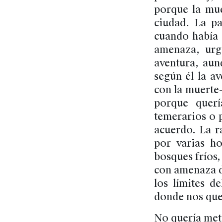
porque la mue
ciudad. La pa
cuando había 
amenaza, urg
aventura, aun
según él la a
con la muerte—
porque quer
temerarios o p
acuerdo. La r
por varias h
bosques fríos, 
con amenaza d
los límites d
donde nos qu
No quería mete