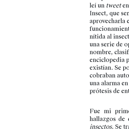
leí un
tweet
en
Insect, que se
aprovecharla e
funcionamient
nítida al insec
una serie de o
nombre, clasif
enciclopedia p
existían. Se p
cobraban auto
una alarma en 
prótesis de en
Fue mi prime
hallazgos de
insectos
. Se t