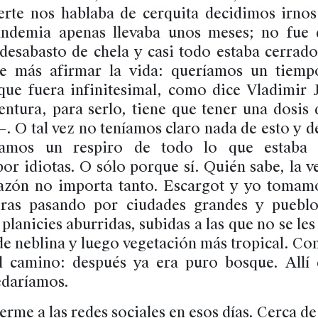
rte nos hablaba de cerquita decidimos irnos
ndemia apenas llevaba unos meses; no fue d
desabasto de chela y casi todo estaba cerrad
e más afirmar la vida: queríamos un tiemp
que fuera infinitesimal, como dice Vladimir 
ventura, para serlo, tiene que tener una dosis
. O tal vez no teníamos claro nada de esto y 
íamos un respiro de todo lo que estaba 
or idiotas. O sólo porque sí. Quién sabe, la 
azón no importa tanto. Escargot y yo tomamo
oras pasando por ciudades grandes y pueblo
planicies aburridas, subidas a las que no se les 
e neblina y luego vegetación más tropical. Co
el camino: después ya era puro bosque. Allí 
edaríamos.
rme a las redes sociales en esos días. Cerca de