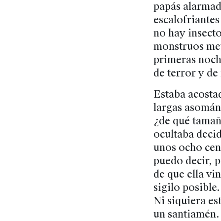
papás alarmado
escalofriantes
no hay insect
monstruos met
primeras noche
de terror y de
Estaba acostad
largas asománd
¿de qué tamaño
ocultaba decid
unos ocho cent
puedo decir, 
de que ella vi
sigilo posible
Ni siquiera es
un santiamén. 