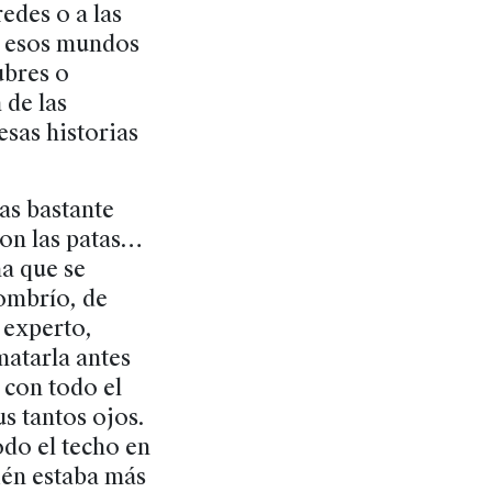
edes o a las
En esos mundos
ubres o
de las
esas historias
as bastante
son las patas…
a que se
sombrío, de
 experto,
atarla antes
 con todo el
s tantos ojos.
odo el techo en
ién estaba más