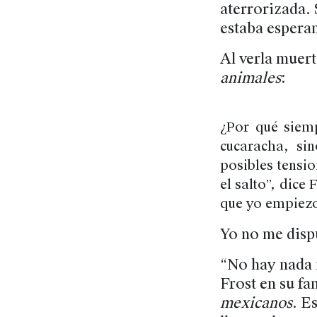
aterrorizada. 
estaba espera
Al verla muert
animales
:
¿Por qué siem
cucaracha, si
posibles tensi
el salto”, dice
que yo empiez
Yo no me dispu
“No hay nada m
Frost en su f
mexicanos
. E