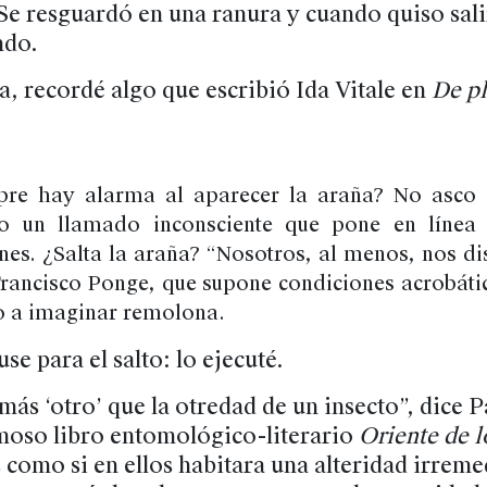
Se resguardó en una ranura y cuando quiso salir
ndo.
a, recordé algo que escribió Ida Vitale en
De pl
pre hay alarma al aparecer la araña? No asco
no un llamado inconsciente que pone en línea 
ones. ¿Salta la araña? “Nosotros, al menos, nos 
 Francisco Ponge, que supone condiciones acrobátic
o a imaginar remolona.
se para el salto: lo ejecuté.
ás ‘otro’ que la otredad de un insecto”, dice P
amoso libro entomológico-literario
Oriente de l
s como si en ellos habitara una alteridad irrem