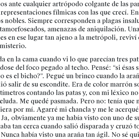
s ante cualquier artrópodo colgante de las par
 representaciones fílmicas con las que crecí. 
os nobles. Siempre corresponden a plagas insal
amorfoseados, amenazas de aniquilación. Una 
s en ese lugar tan ajeno a la metrópoli, reviví 
 misterio.
a en la cama cuando vi lo que parecían tres pat
ose del foco pegado al techo. Pensé: “si ésas 
 es el bicho?”. Pegué un brinco cuando la arañ
ió salir de su escondite. Era de color marrón 
ímetros contando las patas y, con mi léxico no
peluda. Me quedé pasmada. Pero no: tenía que m
niera por mí. Agarré mi chancla y me le acerqué
. Ja, obviamente ya me había visto con uno de su
taba tan cerca cuando salió disparada y cruzó t
Nunca había visto una araña tan ágil. No sé qu