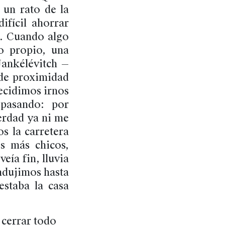
 un rato de la
ifícil ahorrar
o. Cuando algo
o propio, una
Jankélévitch —
 de proximidad
decidimos irnos
pasando: por
verdad ya ni me
s la carretera
s más chicos,
veía fin, lluvia
ndujimos hasta
estaba la casa
 cerrar todo