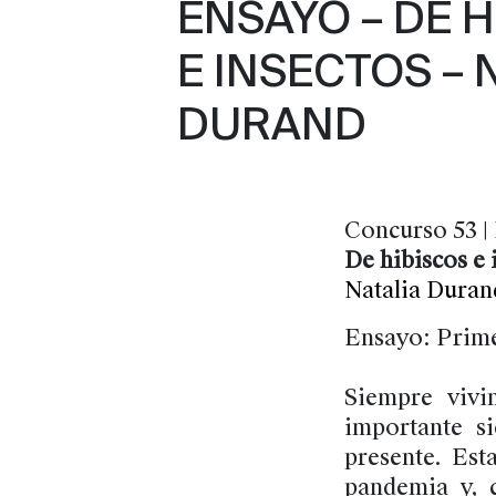
ENSAYO – DE 
E INSECTOS – 
DURAND
Concurso 53 | 
De hibiscos e 
Natalia Duran
Ensayo: Prim
Siempre vivi
importante s
presente. Est
pandemia y, 