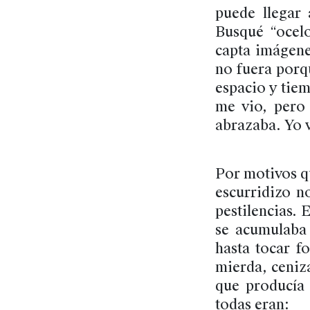
puede llegar 
Busqué “ocelo
capta imágene
no fuera porqu
espacio y tiem
me vio, pero
abrazaba. Yo vo
Por motivos q
escurridizo n
pestilencias. 
se acumulaba 
hasta tocar f
mierda, ceniz
que producía
todas eran: