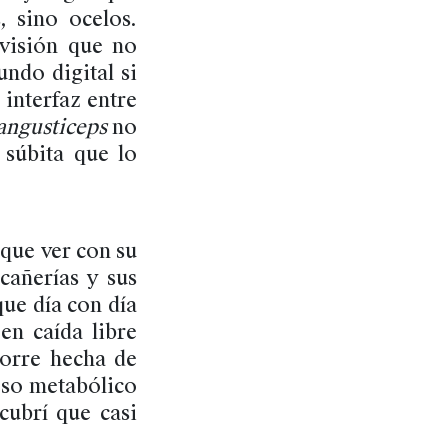
, sino ocelos.
 visión que no
ndo digital si
 interfaz entre
angusticeps
no
súbita que lo
que ver con su
cañerías y sus
que día con día
en caída libre
torre hecha de
eso metabólico
ubrí que casi