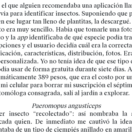
 el que alguien recomendaba una aplicación ll
rvía para identificar insectos. Suponiendo que 
n ese lugar tan lleno de plantitas, la descargué.
o era muy sencillo. Había que tomarle una fo
to y la
app
identificaba de qué especie podía tra
pciones y el usuario decidía cuál era la correct
icación, características, distribución, fotos. Er
ersonalizada. Yo no tenía idea de que ese tipo 
odía usar de forma gratuita durante siete días. A
máticamente 389 pesos, que era el costo por u
mi celular para borrar mi suscripción el sépti
tomóloga consagrada, salí al jardín a explorar.
Paeromopus angusticeps
r insecto “recolectado”: así nombraba la a
 cada quien. De inmediato me cautivó la ide
rataba de un tipo de ciempiés anillado en amari