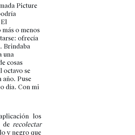
amada Picture
podría
 El
to más o menos
tarse: ofrecía
a. Brindaba
a una
de cosas
l octavo se
n año. Puse
mo día. Con mi
plicación los
a de
recolectar
llo y negro que