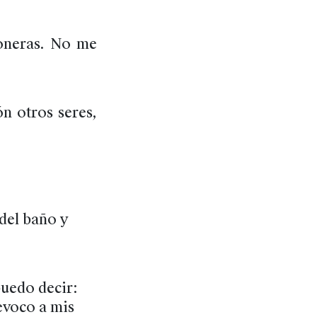
eoneras. No me
n otros seres,
 del baño y
puedo decir:
 evoco a mis