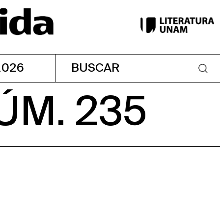
2026
ÚM. 235