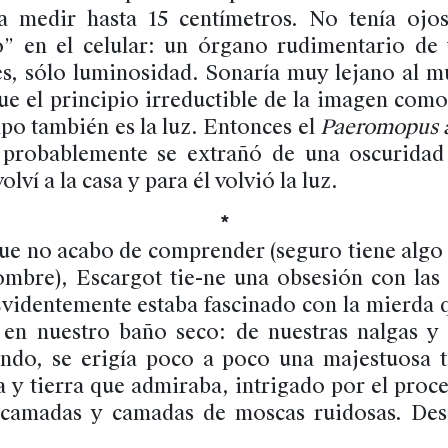
a medir hasta 15 centímetros. No tenía ojos
” en el celular: un órgano rudimentario de
s, sólo luminosidad. Sonaría muy lejano al mu
e el principio irreductible de la imagen como
po también es la luz. Entonces el
Paeromopus 
 probablemente se extrañó de una oscuridad 
lví a la casa y para él volvió la luz.
*
ue no acabo de comprender (seguro tiene algo 
ombre), Escargot tie-ne una obsesión con las 
Evidentemente estaba fascinado con la mierda 
en nuestro baño seco: de nuestras nalgas y 
ondo, se erigía poco a poco una majestuosa 
a y tierra que admiraba, intrigado por el proc
 camadas y camadas de moscas ruidosas. Desc