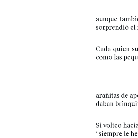
aunque tambié
sorprendió el
Cada quien su
como las pequ
arañitas de ap
daban brinqui
Si volteo haci
“siempre le he