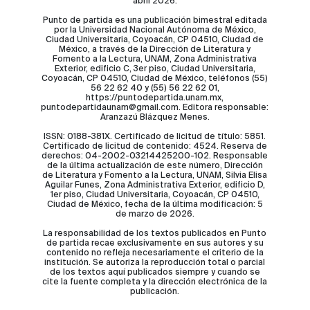
abril 2026.
Punto de partida es una publicación bimestral editada
por la Universidad Nacional Autónoma de México,
Ciudad Universitaria, Coyoacán, CP 04510, Ciudad de
México, a través de la Dirección de Literatura y
Fomento a la Lectura, UNAM, Zona Administrativa
Exterior, edificio C, 3er piso, Ciudad Universitaria,
Coyoacán, CP 04510, Ciudad de México, teléfonos (55)
56 22 62 40 y (55) 56 22 62 01,
https://puntodepartida.unam.mx,
puntodepartidaunam@gmail.com. Editora responsable:
Aranzazú Blázquez Menes.
ISSN: 0188-381X. Certificado de licitud de título: 5851.
Certificado de licitud de contenido: 4524. Reserva de
derechos: 04-2002-03214425200-102. Responsable
de la última actualización de este número, Dirección
de Literatura y Fomento a la Lectura, UNAM, Silvia Elisa
Aguilar Funes, Zona Administrativa Exterior, edificio D,
1er piso, Ciudad Universitaria, Coyoacán, CP 04510,
Ciudad de México, fecha de la última modificación: 5
de marzo de 2026.
La responsabilidad de los textos publicados en Punto
de partida recae exclusivamente en sus autores y su
contenido no refleja necesariamente el criterio de la
institución. Se autoriza la reproducción total o parcial
de los textos aquí publicados siempre y cuando se
cite la fuente completa y la dirección electrónica de la
publicación.