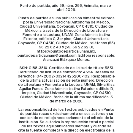
Punto de partida, año 59, núm. 256, Animalia, marzo-
abril 2026.
Punto de partida es una publicación bimestral editada
por la Universidad Nacional Autónoma de México,
Ciudad Universitaria, Coyoacán, CP 04510, Ciudad de
México, a través de la Dirección de Literatura y
Fomento a la Lectura, UNAM, Zona Administrativa
Exterior, edificio C, 3er piso, Ciudad Universitaria,
Coyoacán, CP 04510, Ciudad de México, teléfonos (55)
56 22 62 40 y (55) 56 22 62 01,
https://puntodepartida.unam.mx,
puntodepartidaunam@gmail.com. Editora responsable:
Aranzazú Blázquez Menes.
ISSN: 0188-381X. Certificado de licitud de título: 5851.
Certificado de licitud de contenido: 4524. Reserva de
derechos: 04-2002-03214425200-102. Responsable
de la última actualización de este número, Dirección
de Literatura y Fomento a la Lectura, UNAM, Silvia Elisa
Aguilar Funes, Zona Administrativa Exterior, edificio D,
1er piso, Ciudad Universitaria, Coyoacán, CP 04510,
Ciudad de México, fecha de la última modificación: 5
de marzo de 2026.
La responsabilidad de los textos publicados en Punto
de partida recae exclusivamente en sus autores y su
contenido no refleja necesariamente el criterio de la
institución. Se autoriza la reproducción total o parcial
de los textos aquí publicados siempre y cuando se
cite la fuente completa y la dirección electrónica de la