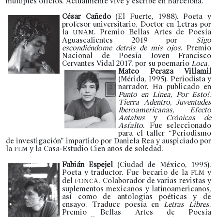
múltiples oficios. Actualmente vive y escribe en Barcelona.
César Cañedo
(El Fuerte, 1988). Poeta y
profesor universitario. Doctor en Letras por
la
. Premio Bellas Artes de Poesía
UNAM
Aguascalientes 2019 por
Sigo
escondiéndome detrás de mis ojos
. Premio
Nacional de Poesía Joven Francisco
Cervantes Vidal 2017, por su poemario
Loca
.
Mateo Peraza Villamil
(Mérida, 1995). Periodista y
narrador. Ha publicado en
Punto en Línea
,
Por Esto!
,
Tierra Adentro
,
Juventudes
Iberoamericanas
,
Efecto
Antabus
y
Crónicas de
Asfalto
. Fue seleccionado
para el taller “Periodismo
de investigación” impartido por Daniela Rea y auspiciado por
la
y la Casa-Estudio Cien años de soledad.
FLM
Fabián Espejel
(Ciudad de México, 1995).
Poeta y traductor. Fue becario de la
y
FLM
del
. Colaborador de varias revistas y
FONCA
suplementos mexicanos y latinoamericanos,
así como de antologías poéticas y de
ensayo. Traduce poesía en
Letras Libres
.
Premio Bellas Artes de Poesía