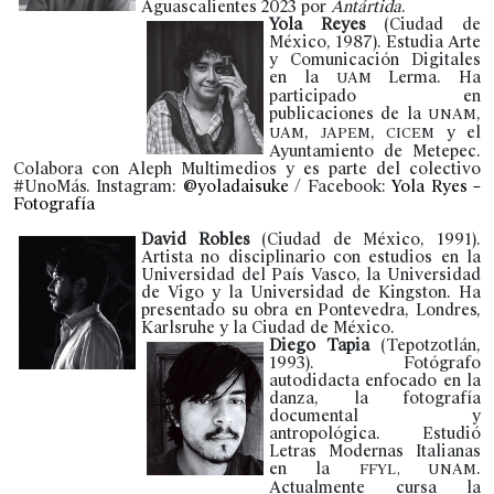
Aguascalientes 2023 por
Antártida
.
Yola Reyes
(Ciudad de
México, 1987). Estudia Arte
y Comunicación Digitales
en la
Lerma. Ha
UAM
participado en
publicaciones de la
,
UNAM
,
,
y el
UAM
JAPEM
CICEM
Ayuntamiento de Metepec.
Colabora con Aleph Multimedios y es parte del colectivo
#UnoMás. Instagram:
@yoladaisuke
/ Facebook:
Yola Ryes –
Fotografía
David Robles
(Ciudad de México, 1991).
Artista no disciplinario con estudios en la
Universidad del País Vasco, la Universidad
de Vigo y la Universidad de Kingston. Ha
presentado su obra en Pontevedra, Londres,
Karlsruhe y la Ciudad de México.
Diego Tapia
(Tepotzotlán,
1993). Fotógrafo
autodidacta enfocado en la
danza, la fotografía
documental y
antropológica. Estudió
Letras Modernas Italianas
en la
.
FFYL, UNAM
Actualmente cursa la