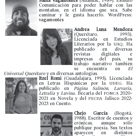
Sama Vagamontes
(Anáhuac, 1989). Estudió
Comunicación para poder hablar con las
montañas, en el idioma que sea. Sabe
caminar y le gusta hacerlo. WordPress:
vagamontes
Andrea Luna Mendoza
(Querétaro, 1993).
Licenciada en Estudios
Literarios por la
. Ha
UAQ
publicado en diversas
revistas digitales e
impresas del país, su
trabajo narrativo también
se encuentra en
El
Universal Querétaro
y en diversas antologías.
Itzel Romi
(Guadalajara, 1995). Licenciada
en Letras Hispánicas por la
. Ha
UDEG
publicado en
Página Salmón
,
Larvaria
,
Letralia
y
Luvina
. Becaria del
2020-
FONCA
2021 en Novela y del
Jalisco 2022-
PECDA
2023 en Cuento.
Chejo García
(Bogotá,
1988). Escritor de cuentos y
crónicas, aunque sólo
publique poesía. Sus textos
aparecen en distintos