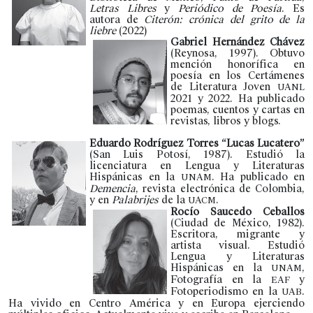
Letras Libres
y
Periódico de Poesía
. Es
autora de
Citerón: crónica del grito de la
liebre
(2022)
Gabriel Hernández Chávez
(Reynosa, 1997). Obtuvo
mención honorífica en
poesía en los Certámenes
de Literatura Joven
UANL
2021 y 2022. Ha publicado
poemas, cuentos y cartas en
revistas, libros y blogs.
Eduardo Rodríguez Torres “Lucas Lucatero”
(San Luis Potosí, 1987). Estudió la
licenciatura en Lengua y Literaturas
Hispánicas en la
. Ha publicado en
UNAM
Demencia
, revista electrónica de Colombia,
y en
Palabrijes
de la
.
UACM
Rocío Saucedo Ceballos
(Ciudad de México, 1982).
Escritora, migrante y
artista visual. Estudió
Lengua y Literaturas
Hispánicas en la
,
UNAM
Fotografía en la
y
EAF
Fotoperiodismo en la
.
UAB
Ha vivido en Centro América y en Europa ejerciendo