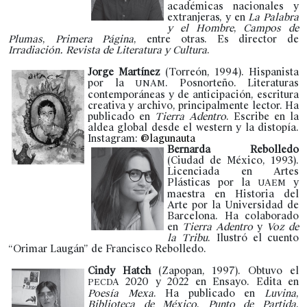
académicas nacionales y
extranjeras, y en
La Palabra
y el Hombre
,
Campos de
Plumas
,
Primera Página
, entre otras. Es director de
Irradiación. Revista de Literatura y Cultura
.
Jorge Martínez
(Torreón, 1994). Hispanista
por la
. Posnorteño. Literaturas
UNAM
contemporáneas y de anticipación, escritura
creativa y archivo, principalmente lector. Ha
publicado en
Tierra Adentro
. Escribe en la
aldea global desde el western y la distopía.
Instagram:
@lagunauta
Bernarda Rebolledo
(Ciudad de México, 1993).
Licenciada en Artes
Plásticas por la
y
UAEM
maestra en Historia del
Arte por la Universidad de
Barcelona. Ha colaborado
en
Tierra Adentro
y
Voz de
la Tribu
. Ilustró el cuento
“Orimar Laugán” de Francisco Rebolledo.
Cindy Hatch
(Zapopan, 1997). Obtuvo el
2020 y 2022 en Ensayo. Edita en
PECDA
Poesía Mexa
. Ha publicado en
Luvina
,
Biblioteca de México
,
Punto de Partida
,