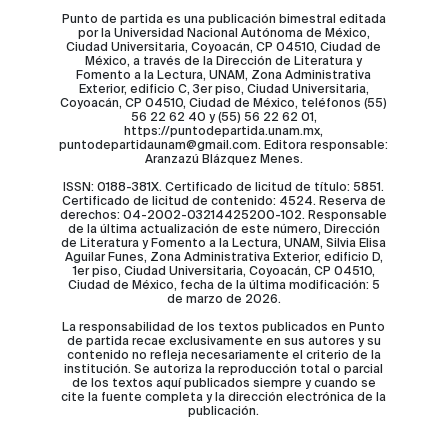
Punto de partida es una publicación bimestral editada
por la Universidad Nacional Autónoma de México,
Ciudad Universitaria, Coyoacán, CP 04510, Ciudad de
México, a través de la Dirección de Literatura y
Fomento a la Lectura, UNAM, Zona Administrativa
Exterior, edificio C, 3er piso, Ciudad Universitaria,
Coyoacán, CP 04510, Ciudad de México, teléfonos (55)
56 22 62 40 y (55) 56 22 62 01,
https://puntodepartida.unam.mx,
puntodepartidaunam@gmail.com. Editora responsable:
Aranzazú Blázquez Menes.
ISSN: 0188-381X. Certificado de licitud de título: 5851.
Certificado de licitud de contenido: 4524. Reserva de
derechos: 04-2002-03214425200-102. Responsable
de la última actualización de este número, Dirección
de Literatura y Fomento a la Lectura, UNAM, Silvia Elisa
Aguilar Funes, Zona Administrativa Exterior, edificio D,
1er piso, Ciudad Universitaria, Coyoacán, CP 04510,
Ciudad de México, fecha de la última modificación: 5
de marzo de 2026.
La responsabilidad de los textos publicados en Punto
de partida recae exclusivamente en sus autores y su
contenido no refleja necesariamente el criterio de la
institución. Se autoriza la reproducción total o parcial
de los textos aquí publicados siempre y cuando se
cite la fuente completa y la dirección electrónica de la
publicación.