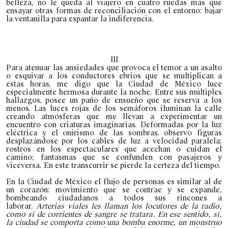
belleza, no le queda al viajero en cuatro ruedas más que
ensayar otras formas de reconciliación con el entorno: bajar
la ventanilla para espantar la indiferencia.
III
Para atenuar las ansiedades que provoca el temor a un asalto
o esquivar a los conductores ebrios que se multiplican a
estas horas, me digo que la Ciudad de México luce
especialmente hermosa durante la noche. Entre sus múltiples
hallazgos, posee un paño de ensueño que se reserva a los
menos. Las luces rojas de los semáforos iluminan la calle
creando atmósferas que me llevan a experimentar un
encuentro con criaturas imaginarias. Deformadas por la luz
eléctrica y el onirismo de las sombras, observo figuras
desplazándose por los cables de luz a velocidad paralela;
rostros en los espectaculares que acechan o cuidan el
camino; fantasmas que se confunden con pasajeros y
viceversa. En este transcurrir se pierde la certeza del tiempo.
En la Ciudad de México el flujo de personas es similar al de
un corazón: movimiento que se contrae y se expande,
bombeando ciudadanos a todos sus rincones a
laborar.
Arterias viales les llaman los locutores de la radio,
como si de corrientes de sangre se tratara. En ese sentido, sí,
la ciudad se comporta como una bomba enorme, un monstruo