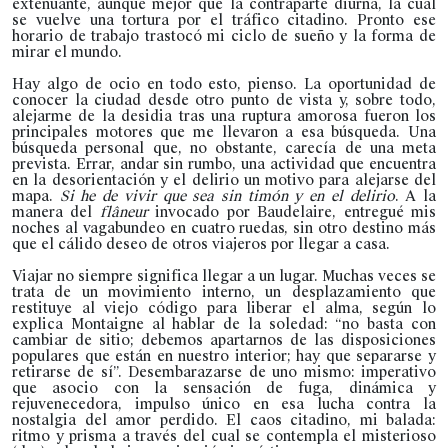
extenuante, aunque mejor que la contraparte diurna, la cual
se vuelve una tortura por el tráfico citadino. Pronto ese
horario de trabajo trastocó mi ciclo de sueño y la forma de
mirar el mundo.
Hay algo de ocio en todo esto, pienso. La oportunidad de
conocer la ciudad desde otro punto de vista y, sobre todo,
alejarme de la desidia tras una ruptura amorosa fueron los
principales motores que me llevaron a esa búsqueda. Una
búsqueda personal que, no obstante, carecía de una meta
prevista. Errar, andar sin rumbo, una actividad que encuentra
en la desorientación y el delirio un motivo para alejarse del
mapa.
Si he de vivir que sea sin timón y en el delirio
. A la
manera del
flâneur
invocado por Baudelaire, entregué mis
noches al vagabundeo en cuatro ruedas, sin otro destino más
que el cálido deseo de otros viajeros por llegar a casa.
Viajar no siempre significa llegar a un lugar. Muchas veces se
trata de un movimiento interno, un desplazamiento que
restituye al viejo código para liberar el alma, según lo
explica Montaigne al hablar de la soledad: “no basta con
cambiar de sitio; debemos apartarnos de las disposiciones
populares que están en nuestro interior; hay que separarse y
retirarse de sí”. Desembarazarse de uno mismo: imperativo
que asocio con la sensación de fuga, dinámica y
rejuvenecedora, impulso único en esa lucha contra la
nostalgia del amor perdido. El caos citadino, mi balada:
ritmo y prisma a través del cual se contempla el misterioso