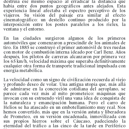
destruía ese mismo espacio al erradicar la distancia que
había entre dos puntos geográficos antes alejados. Esta
experiencia lineal afectaba el espectro perceptivo de los
viajeros. Su visión del paisaje era similar al efecto
cinematográfico: un destello continuo producido por la
interposición entre los postes paralelos a los rieles, la
ventana y el entorno.
En las ciudades surgieron algunos de los primeros
automóviles que comenzaron a prescindir de los animales de
tiro. En 1885 se construyó el primer automóvil de tres ruedas
con motor de combustión interna ideado por Carl Benz. Años
después, los pilotos de carreras alcanzaron por primera vez
los 65 km/h, velocidad máxima que superaba definitivamente
cualquier otra forma de transporte tradicional impulsada con
energía metabólica.
La velocidad como un signo de civilización recuerda al viejo
y profundo deseo de volar. Una antigua utopía que, más allá
de admirarse en la concreción cotidiana del aeroplano, se
parece cada vez más al mito prometeico: máquinas que
invocan con su estruendo viril una vana idea de conquista de
la naturaleza y emancipación humana. Pero el carro de
Helios se ha atascado en un embotellamiento muy real. Nos
hemos convertido, más que en la versión astuta y liberadora
de Prometeo, en su versión encadenada, inmovilizada con
sus propios hierros sobre el Cáucaso, padeciendo la
eternidad del tráfico a las cinco de la tarde en Periférico