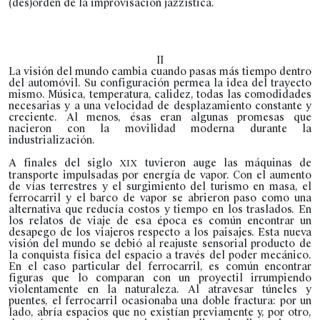
(des)orden de la improvisación jazzística.
II
La visión del mundo cambia cuando pasas más tiempo dentro
del automóvil. Su configuración permea la idea del trayecto
mismo. Música, temperatura, calidez, todas las comodidades
necesarias y a una velocidad de desplazamiento constante y
creciente. Al menos, ésas eran algunas promesas que
nacieron con la movilidad moderna durante la
industrialización.
A finales del siglo
tuvieron auge las máquinas de
XIX
transporte impulsadas por energía de vapor. Con el aumento
de vías terrestres y el surgimiento del turismo en masa, el
ferrocarril y el barco de vapor se abrieron paso como una
alternativa que reducía costos y tiempo en los traslados. En
los relatos de viaje de esa época es común encontrar un
desapego de los viajeros respecto a los paisajes. Esta nueva
visión del mundo se debió al reajuste sensorial producto de
la conquista física del espacio a través del poder mecánico.
En el caso particular del ferrocarril, es común encontrar
figuras que lo comparan con un proyectil irrumpiendo
violentamente en la naturaleza. Al atravesar túneles y
puentes, el ferrocarril ocasionaba una doble fractura: por un
lado, abría espacios que no existían previamente y, por otro,