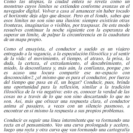
Como las utopías, la ciudad entera se revela como un
monstruo cuyos límites se extienden conforme avanzas en el
navegador digital. Volver a casa al amanecer sin haber tocado
el horizonte deja algo que desear. Pero en el fondo, sabes que
esos límites no son sino una ilusión: siempre existirán otras
fronteras, imaginarias o visibles, por traspasar. De este modo
resuelves continuar la noche siguiente con la esperanza de
superar un límite, de palpar la circunferencia en la cuadratura
de un mapa propio.
Como el ensayista, el conductor a sueldo es un viajero
entregado a la vagancia, a la especulación filosófica y al sentir
de la vida: el movimiento, el tiempo, el atraso, la prisa, la
duda, la certeza, el extrañamiento, el descubrimiento, el
miedo, la desconfianza y, más aún, la confianza, porque ¿no
es acaso una locura compartir ese no-espacio con
desconocidos?, ¿el mismo que es para el conductor, por fuerza
del tiempo que pasa en él, un hogar? Conducir, pues, brinda
una oportunidad para la reflexión, similar a la tradición
filosófica de la vía negativa: esto es, conocer la verdad de las
cosas no a través de lo que son sino descartando lo que no
son. Así, más que ofrecer una respuesta clara, el conductor
anima al pasajero, a veces con un silencio pasmoso, a
encontrar en sí mismo la respuesta a sus propios problemas.
Conducir es seguir una línea intermitente que va formando una
recta en el pensamiento. Veo una curva prolongada y acelero,
luego una recta y otra curva que van formando una cartografía