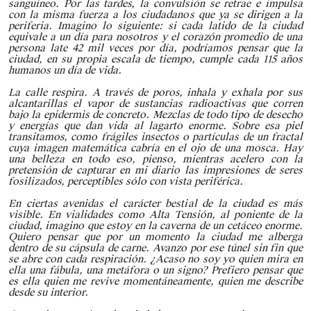
sanguíneo. Por las tardes, la convulsión se retrae e impulsa
con la misma fuerza a los ciudadanos que ya se dirigen a la
periferia. Imagino lo siguiente: si cada latido de la ciudad
equivale a un día para nosotros y el corazón promedio de una
persona late 42 mil veces por día, podríamos pensar que la
ciudad, en su propia escala de tiempo, cumple cada 115 años
humanos un día de vida.
La calle respira. A través de poros, inhala y exhala por sus
alcantarillas el vapor de sustancias radioactivas que corren
bajo la epidermis de concreto. Mezclas de todo tipo de desecho
y energías que dan vida al lagarto enorme. Sobre esa piel
transitamos, como frágiles insectos o partículas de un fractal
cuya imagen matemática cabría en el ojo de una mosca. Hay
una belleza en todo eso, pienso, mientras acelero con la
pretensión de capturar en mi diario las impresiones de seres
fosilizados, perceptibles sólo con vista periférica.
En ciertas avenidas el carácter bestial de la ciudad es más
visible. En vialidades como Alta Tensión, al poniente de la
ciudad, imagino que estoy en la caverna de un cetáceo enorme.
Quiero pensar que por un momento la ciudad me alberga
dentro de su cápsula de carne. Avanzo por ese túnel sin fin que
se abre con cada respiración. ¿Acaso no soy yo quien mira en
ella una fábula, una metáfora o un signo? Prefiero pensar que
es ella quien me revive momentáneamente, quien me describe
desde su interior.