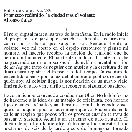
Rutas de viaje / No. 239
Prometeo redimido, la ciudad tras el volante
Alfonso Salas
I
El reloj digital marca las tres de la mañana. En la radio inicia
el programa de jazz que escucharé durante las próximas
cuatro horas, hasta que salga el sol. Sentado frente al
volante, veo mi rostro en el espejo retrovisor y pienso mi
nombre. Al hacerlo recobro la noción de realidad que he
perdido últimamente. El hábito de conducir durante la noche
ha generado en mí una sensación de neblina mental, un tipo
de
jet lag
que trato de regular con música y la escritura de un
diario para registrar el transcurso del tiempo. En esa mirada
encendida apenas por la luz del alumbrado público, recuerdo
quién soy. Al celular llega la notificación de un nuevo viaje.
Enciendo el auto y me dirijo a recoger al siguiente pasajero.
Hace un tiempo comencé a conducir en Uber. No había forma
de hacerme a la idea de un trabajo de oficinista, con horario
fijo de lunes a sábado y una hora de comida, haciendo cosas
que una máquina podría hacer mejor que yo. Encontraba en la
calle un respiro que pocos oficios proveen cuando se trata de
buscar el sustento. Acudí a un esquema de auto rentado. El
dueño de una flotilla me ofreció lo que a todo novato: turno
nocturno, de seis de la tarde a seis de la mañana. Jornada