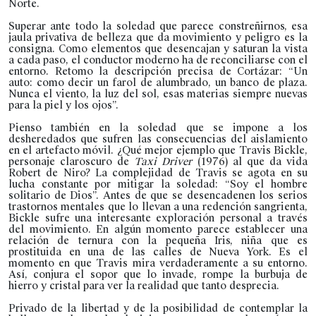
Norte.
Superar ante todo la soledad que parece constreñirnos, esa
jaula privativa de belleza que da movimiento y peligro es la
consigna. Como elementos que desencajan y saturan la vista
a cada paso, el conductor moderno ha de reconciliarse con el
entorno. Retomo la descripción precisa de Cortázar: “Un
auto: como decir un farol de alumbrado, un banco de plaza.
Nunca el viento, la luz del sol, esas materias siempre nuevas
para la piel y los ojos”.
Pienso también en la soledad que se impone a los
desheredados que sufren las consecuencias del aislamiento
en el artefacto móvil. ¿Qué mejor ejemplo que Travis Bickle,
personaje claroscuro de
Taxi Driver
(1976) al que da vida
Robert de Niro? La complejidad de Travis se agota en su
lucha constante por mitigar la soledad: “Soy el hombre
solitario de Dios”. Antes de que se desencadenen los serios
trastornos mentales que lo llevan a una redención sangrienta,
Bickle sufre una interesante exploración personal a través
del movimiento. En algún momento parece establecer una
relación de ternura con la pequeña Iris, niña que es
prostituida en una de las calles de Nueva York. Es el
momento en que Travis mira verdaderamente a su entorno.
Así, conjura el sopor que lo invade, rompe la burbuja de
hierro y cristal para ver la realidad que tanto desprecia.
Privado de la libertad y de la posibilidad de contemplar la