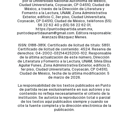
por la Universidad Nacional Autónoma de México,
Ciudad Universitaria, Coyoacán, CP 04510, Ciudad de
México, a través de la Dirección de Literatura y
Fomento a la Lectura, UNAM, Zona Administrativa
Exterior, edificio C, 3er piso, Ciudad Universitaria,
Coyoacán, CP 04510, Ciudad de México, teléfonos (55)
56 22 62 40 y (55) 56 22 62 01,
https://puntodepartida.unam.mx,
puntodepartidaunam@gmail.com. Editora responsable:
Aranzazú Blázquez Menes.
ISSN: 0188-381X. Certificado de licitud de título: 5851.
Certificado de licitud de contenido: 4524. Reserva de
derechos: 04-2002-03214425200-102. Responsable
de la última actualización de este número, Dirección
de Literatura y Fomento a la Lectura, UNAM, Silvia Elisa
Aguilar Funes, Zona Administrativa Exterior, edificio D,
1er piso, Ciudad Universitaria, Coyoacán, CP 04510,
Ciudad de México, fecha de la última modificación: 5
de marzo de 2026.
La responsabilidad de los textos publicados en Punto
de partida recae exclusivamente en sus autores y su
contenido no refleja necesariamente el criterio de la
institución. Se autoriza la reproducción total o parcial
de los textos aquí publicados siempre y cuando se
cite la fuente completa y la dirección electrónica de la
publicación.