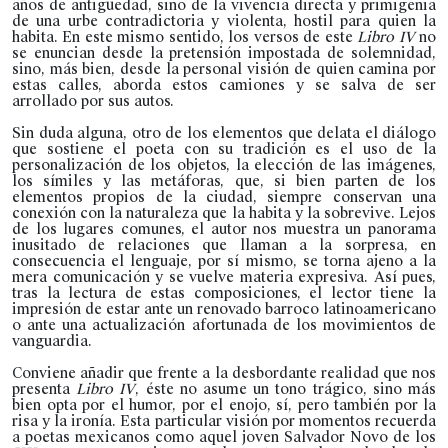
años de antigüedad, sino de la vivencia directa y primigenia
de una urbe contradictoria y violenta, hostil para quien la
habita. En este mismo sentido, los versos de este
Libro IV
no
se enuncian desde la pretensión impostada de solemnidad,
sino, más bien, desde la personal visión de quien camina por
estas calles, aborda estos camiones y se salva de ser
arrollado por sus autos.
Sin duda alguna, otro de los elementos que delata el diálogo
que sostiene el poeta con su tradición es el uso de la
personalización de los objetos, la elección de las imágenes,
los símiles y las metáforas, que, si bien parten de los
elementos propios de la ciudad, siempre conservan una
conexión con la naturaleza que la habita y la sobrevive. Lejos
de los lugares comunes, el autor nos muestra un panorama
inusitado de relaciones que llaman a la sorpresa, en
consecuencia el lenguaje, por sí mismo, se torna ajeno a la
mera comunicación y se vuelve materia expresiva. Así pues,
tras la lectura de estas composiciones, el lector tiene la
impresión de estar ante un renovado barroco latinoamericano
o ante una actualización afortunada de los movimientos de
vanguardia.
Conviene añadir que frente a la desbordante realidad que nos
presenta
Libro IV
, éste no asume un tono trágico, sino más
bien opta por el humor, por el enojo, sí, pero también por la
risa y la ironía. Esta particular visión por momentos recuerda
a poetas mexicanos como aquel joven Salvador Novo de los