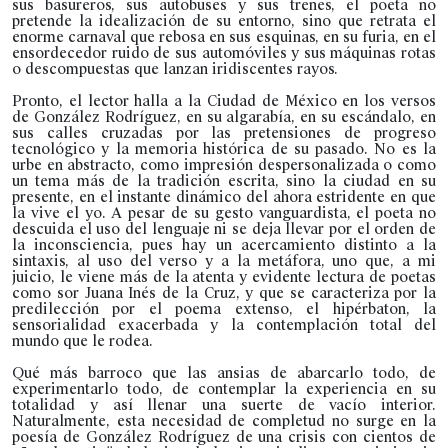
sus basureros, sus autobuses y sus trenes, el poeta no
pretende la idealización de su entorno, sino que retrata el
enorme carnaval que rebosa en sus esquinas, en su furia, en el
ensordecedor ruido de sus automóviles y sus máquinas rotas
o descompuestas que lanzan iridiscentes rayos.
Pronto, el lector halla a la Ciudad de México en los versos
de González Rodríguez, en su algarabía, en su escándalo, en
sus calles cruzadas por las pretensiones de progreso
tecnológico y la memoria histórica de su pasado. No es la
urbe en abstracto, como impresión despersonalizada o como
un tema más de la tradición escrita, sino la ciudad en su
presente, en el instante dinámico del ahora estridente en que
la vive el yo. A pesar de su gesto vanguardista, el poeta no
descuida el uso del lenguaje ni se deja llevar por el orden de
la inconsciencia, pues hay un acercamiento distinto a la
sintaxis, al uso del verso y a la metáfora, uno que, a mi
juicio, le viene más de la atenta y evidente lectura de poetas
como sor Juana Inés de la Cruz, y que se caracteriza por la
predilección por el poema extenso, el hipérbaton, la
sensorialidad exacerbada y la contemplación total del
mundo que le rodea.
Qué más barroco que las ansias de abarcarlo todo, de
experimentarlo todo, de contemplar la experiencia en su
totalidad y así llenar una suerte de vacío interior.
Naturalmente, esta necesidad de completud no surge en la
poesía de González Rodríguez de una crisis con cientos de