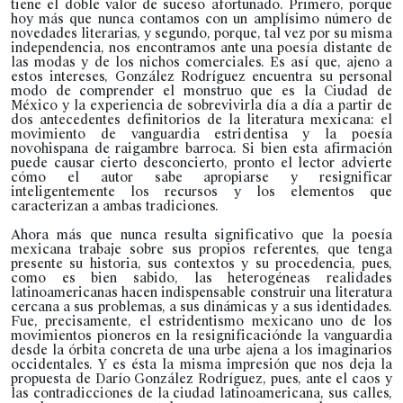
tiene el doble valor de suceso afortunado. Primero, porque
hoy más que nunca contamos con un amplísimo número de
novedades literarias, y segundo, porque, tal vez por su misma
independencia, nos encontramos ante una poesía distante de
las modas y de los nichos comerciales. Es así que, ajeno a
estos intereses, González Rodríguez encuentra su personal
modo de comprender el monstruo que es la Ciudad de
México y la experiencia de sobrevivirla día a día a partir de
dos antecedentes definitorios de la literatura mexicana: el
movimiento de vanguardia estridentisa y la poesía
novohispana de raigambre barroca. Si bien esta afirmación
puede causar cierto desconcierto, pronto el lector advierte
cómo el autor sabe apropiarse y resignificar
inteligentemente los recursos y los elementos que
caracterizan a ambas tradiciones.
Ahora más que nunca resulta significativo que la poesía
mexicana trabaje sobre sus propios referentes, que tenga
presente su historia, sus contextos y su procedencia, pues,
como es bien sabido, las heterogéneas realidades
latinoamericanas hacen indispensable construir una literatura
cercana a sus problemas, a sus dinámicas y a sus identidades.
Fue, precisamente, el estridentismo mexicano uno de los
movimientos pioneros en la resignificaciónde la vanguardia
desde la órbita concreta de una urbe ajena a los imaginarios
occidentales. Y es ésta la misma impresión que nos deja la
propuesta de Darío González Rodríguez, pues, ante el caos y
las contradicciones de la ciudad latinoamericana, sus calles,