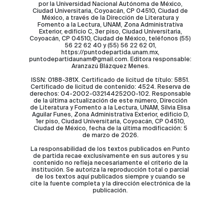
por la Universidad Nacional Autónoma de México,
Ciudad Universitaria, Coyoacán, CP 04510, Ciudad de
México, a través de la Dirección de Literatura y
Fomento a la Lectura, UNAM, Zona Administrativa
Exterior, edificio C, 3er piso, Ciudad Universitaria,
Coyoacán, CP 04510, Ciudad de México, teléfonos (55)
56 22 62 40 y (55) 56 22 62 01,
https://puntodepartida.unam.mx,
puntodepartidaunam@gmail.com. Editora responsable:
Aranzazú Blázquez Menes.
ISSN: 0188-381X. Certificado de licitud de título: 5851.
Certificado de licitud de contenido: 4524. Reserva de
derechos: 04-2002-03214425200-102. Responsable
de la última actualización de este número, Dirección
de Literatura y Fomento a la Lectura, UNAM, Silvia Elisa
Aguilar Funes, Zona Administrativa Exterior, edificio D,
1er piso, Ciudad Universitaria, Coyoacán, CP 04510,
Ciudad de México, fecha de la última modificación: 5
de marzo de 2026.
La responsabilidad de los textos publicados en Punto
de partida recae exclusivamente en sus autores y su
contenido no refleja necesariamente el criterio de la
institución. Se autoriza la reproducción total o parcial
de los textos aquí publicados siempre y cuando se
cite la fuente completa y la dirección electrónica de la
publicación.