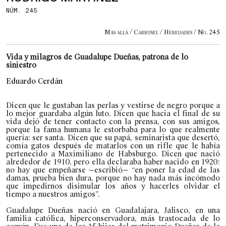
NÚM. 245
Más allá / Carrusel / Heredades / No. 245
Vida y milagros de Guadalupe Dueñas, patrona de lo
siniestro
Eduardo Cerdán
Dicen que le gustaban las perlas y vestirse de negro porque a
lo mejor guardaba algún luto. Dicen que hacia el final de su
vida dejó de tener contacto con la prensa, con sus amigos,
porque la fama humana le estorbaba para lo que realmente
quería: ser santa. Dicen que su papá, seminarista que desertó,
comía gatos después de matarlos con un rifle que le había
pertenecido a Maximiliano de Habsburgo. Dicen que nació
alrededor de 1910, pero ella declaraba haber nacido en 1920:
no hay que empeñarse —escribió— “en poner la edad de las
damas, prueba bien dura, porque no hay nada más incómodo
que impedirnos disimular los años y hacerles olvidar el
tiempo a nuestros amigos”.
Guadalupe Dueñas nació en Guadalajara, Jalisco, en una
familia católica, hiperconservadora, más trastocada de lo