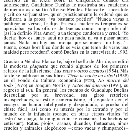
escribió en un texto sobre la chiapaneca. Cuando era
adolescente, Guadalupe Dueñas le mostraba sus cuadernos
de memorias a su tío Alfonso Méndez Plancarte —sacerdote
y crítico sorjuanista—, quien prácticamente le ordenó que se
dedicara a la prosa, “ya bastante poética”. “Nunca vayas a
publicar un verso”, le dijo. En esos cuadernos tempranos se
apreciaban ya los oficios de Dueñas como “maga infernal”
(así la definió Pita Amor), a un tiempo candorosa y cruel. “Yo
decía: ‘hoy es lunes, aquí no pasa nada, ni va a pasar nunca
jamás. Nada, no hay una monja que se muera, no hay…’ .
Bueno, cosas horribles donde se veía que tenía de veras una
maldad pero retedura”, contó Dueñas en la entrevista de 1993.
Gracias a Méndez Plancarte, bajo el sello de Ábside, se editó
la modesta
plaquette
que reunió algunos de los primeros
relatos de la jalisciense:
Las ratas y otros cuentos
(1954). Más
tarde se publicarían sus libros
Tiene la noche un árbol
(1958)
en el Fondo de Cultura Económica (
),
No moriré del
FCE
todo
(1976) en Joaquín Mortiz y
Antes del silencio
(1991), su
regreso al
. En general, los cuentos de Guadalupe Dueñas
FCE
descuellan por su brevedad, sus giros retóricos
insospechados, su estilo esmeradísimo, el coqueteo con el
ensayo, un humor inteligente y despiadado, a prueba del
chiste fácil, así como su interés por lo extraño y por el
mundo de la infancia (porque en otras etapas vitales “el
‘estro’ se apaga, la imaginación se consume, los hechos se
entiesan”). Ratas, piojos, arañas, duendes, fantasmas, niños
crueles y animales alegóricos —como vacas y chimpancés—