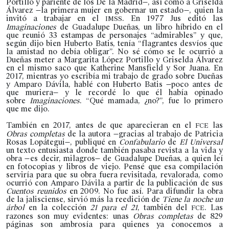
Portillo y pariente de los De la Madrid—, así como a Griselda
Álvarez —la primera mujer en gobernar un estado—, quien la
invitó a trabajar en el
. En 1977 Jus editó las
IMSS
Imaginaciones
de Guadalupe Dueñas, un libro híbrido en el
que reunió 33 estampas de personajes “admirables” y que,
según dijo bien Huberto Batis, tenía “flagrantes desvíos que
la amistad no debía obligar”. No sé cómo se le ocurrió a
Dueñas meter a Margarita López Portillo y Griselda Álvarez
en el mismo saco que Katherine Mansfield y Sor Juana. En
2017, mientras yo escribía mi trabajo de grado sobre Dueñas
y Amparo Dávila, hablé con Huberto Batis —poco antes de
que muriera— y le recordé lo que él había opinado
sobre
Imaginaciones
. “Qué mamada, ¿no?”, fue lo primero
que me dijo.
También en 2017, antes de que aparecieran en el
las
FCE
Obras completas
de la autora —gracias al trabajo de Patricia
Rosas Lopátegui—, publiqué en
Confabulario
de
El Universal
un texto entusiasta donde también pasaba revista a la vida y
obra —es decir, milagros— de Guadalupe Dueñas, a quien leí
en fotocopias y libros de viejo. Pensé que esa compilación
serviría para que su obra fuera revisitada, revalorada, como
ocurrió con Amparo Dávila a partir de la publicación de sus
Cuentos reunidos
en 2009. No fue así. Para difundir la obra
de la jalisciense, sirvió más la reedición de
Tiene la noche un
árbol
en la colección
21 para el 21
, también del
. Las
FCE
razones son muy evidentes: unas
Obras completas
de 829
páginas son ambrosía para quienes ya conocemos a