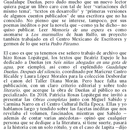
Guadalupe Dueñas, pero dudo mucho que un nuevo lector
quiera pagar un libro caro con tal de leer “variaciones del
mismo tema”, “textos en desarrollo” y “primeras versiones
de algunos cuentos publicados” de una escritora que no ha
conocido. No pienso que se interese, tampoco, por sus
poemas inéditos o por la novela que —como ya he dicho— no
quiso publicar. Leer
Memoria de una espera
es como
asomarse a
Los murmullos
de Juan Rulfo, un proyecto
también trabajado en el Centro Mexicano de Escritores y
germen de lo que sería
Pedro Páramo
.
El caso es que ya tenemos ese señero trabajo de archivo que
hizo Rosas Lopátegui, los textos que Beatriz Espejo le ha
dedicado a Dueñas (en
Seis niñas ahogadas en una gota de
agua
, por ejemplo), así como el espléndido
Guadalupe
Dueñas
.
Después del silencio
, coordinado por Maricruz Castro
Ricalde y Laura López Morales para la colección Desbordar
el canon del Taller Diana Morán. Pero hace falta una
publicación, con un claro criterio editorial y sobre todo
literario
, que acerque la obra de Dueñas al público no es
pecializado. En 2018, Patricia Rosas Lopátegui me invitó a
presentar las
Obras completas
junto con Miguel Sabido y
Carmina Narro en el Centro Cultural Bella Época. Ellas y yo
hablamos largo y tendido sobre las facetas inéditas que nos
revelaba el volumen, fascinados, mientras que Sabido —
además de contar varias anécdotas— opinó que cualquier
persona que se dedique a la literatura, si tiene suerte, pasará
a la historia con un solo rótulo, y en el caso de Lupita —dijo