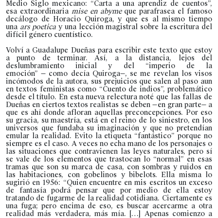
Medio Siglo mexicano: “Carta a una aprendiz de cuentos”,
esa extraordinaria
mise en abyme
que parafrasea el famoso
decálogo de Horacio Quiroga, y que es al mismo tiempo
una
ars poetica
y una lección magistral sobre la escritura del
difícil género cuentístico.
Volví a Guadalupe Dueñas para escribir este texto que estoy
a punto de terminar. Así, a la distancia, lejos del
deslumbramiento inicial y del “imperio de la
emoción” — como decía Quiroga—, se me revelan los visos
incómodos de la autora, sus prejuicios que salen al paso aun
en textos feministas como “Cuento de indios”, problemático
desde el título. En esta nueva relectura noté que las fallas de
Dueñas en ciertos textos realistas se deben —en gran parte— a
que es ahí donde afloran aquellas preconcepciones. Por eso
su gracia, su maestría, está en el reino de lo siniestro, en los
universos que fundaba su imaginación y que no pretendían
emular la realidad. Evito la etiqueta “fantástico” porque no
siempre es el caso. A veces no echa mano de los personajes o
las situaciones que contravienen las leyes naturales, pero sí
se vale de los elementos que trastocan lo “normal” en esas
tramas que son su marca de casa, con sombras y ruidos en
las habitaciones, con gobelinos y bibelots. Ella misma lo
sugirió en 1956: “Quien encuentre en mis escritos un exceso
de fantasía podrá pensar que por medio de ella estoy
tratando de fugarme de la realidad cotidiana. Ciertamente es
una fuga; pero encima de eso, es buscar acercarme a otra
realidad más verdadera, más mía. […] Apenas comienzo a