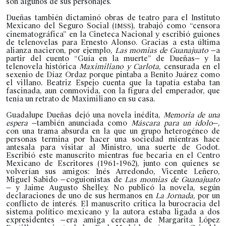
son algunos de sus personajes.
Dueñas también dictaminó obras de teatro para el Instituto
Mexicano del Seguro Social (
), trabajó como “censora
IMSS
cinematográfica” en la Cineteca Nacional y escribió guiones
de telenovelas para Ernesto Alonso. Gracias a esta última
alianza nacieron, por ejemplo,
Las momias de Guanajuato
—a
partir del cuento “Guía en la muerte” de Dueñas— y la
telenovela histórica
Maximiliano y Carlota
, censurada en el
sexenio de Díaz Ordaz porque pintaba a Benito Juárez como
el villano. Beatriz Espejo cuenta que la tapatía estaba tan
fascinada, aun conmovida, con la figura del emperador, que
tenía un retrato de Maximiliano en su casa.
Guadalupe Dueñas dejó una novela inédita,
Memoria de una
espera
—también anunciada como
Máscara para un ídolo
—,
con una trama absurda en la que un grupo heterogéneo de
personas termina por hacer una sociedad mientras hace
antesala para visitar al Ministro, una suerte de Godot.
Escribió este manuscrito mientras fue becaria en el Centro
Mexicano de Escritores (1961-1962), junto con quienes se
volverían sus amigos: Inés Arredondo, Vicente Leñero,
Miguel Sabido —coguionistas de
Las momias de Guanajuato
— y Jaime Augusto Shelley. No publicó la novela, según
declaraciones de uno de sus hermanos en
La Jornada
, por un
conflicto de interés. El manuscrito critica la burocracia del
sistema político mexicano y la autora estaba ligada a dos
expresidentes —era amiga cercana de Margarita López