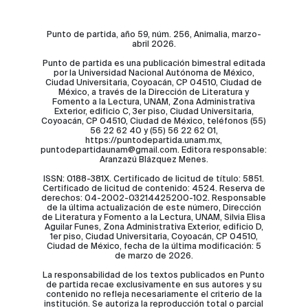
Punto de partida, año 59, núm. 256, Animalia, marzo-
abril 2026.
Punto de partida es una publicación bimestral editada
por la Universidad Nacional Autónoma de México,
Ciudad Universitaria, Coyoacán, CP 04510, Ciudad de
México, a través de la Dirección de Literatura y
Fomento a la Lectura, UNAM, Zona Administrativa
Exterior, edificio C, 3er piso, Ciudad Universitaria,
Coyoacán, CP 04510, Ciudad de México, teléfonos (55)
56 22 62 40 y (55) 56 22 62 01,
https://puntodepartida.unam.mx,
puntodepartidaunam@gmail.com. Editora responsable:
Aranzazú Blázquez Menes.
ISSN: 0188-381X. Certificado de licitud de título: 5851.
Certificado de licitud de contenido: 4524. Reserva de
derechos: 04-2002-03214425200-102. Responsable
de la última actualización de este número, Dirección
de Literatura y Fomento a la Lectura, UNAM, Silvia Elisa
Aguilar Funes, Zona Administrativa Exterior, edificio D,
1er piso, Ciudad Universitaria, Coyoacán, CP 04510,
Ciudad de México, fecha de la última modificación: 5
de marzo de 2026.
La responsabilidad de los textos publicados en Punto
de partida recae exclusivamente en sus autores y su
contenido no refleja necesariamente el criterio de la
institución. Se autoriza la reproducción total o parcial