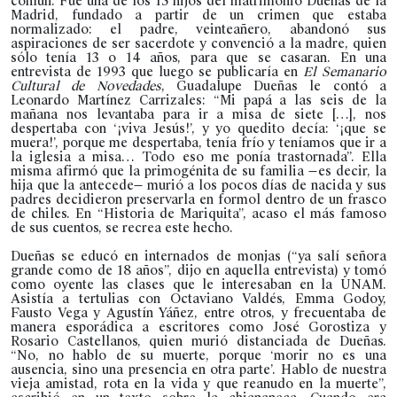
común. Fue una de los 15 hijos del matrimonio Dueñas de la
Madrid, fundado a partir de un crimen que estaba
normalizado: el padre, veinteañero, abandonó sus
aspiraciones de ser sacerdote y convenció a la madre, quien
sólo tenía 13 o 14 años, para que se casaran. En una
entrevista de 1993 que luego se publicaría en
El Semanario
Cultural de Novedades
, Guadalupe Dueñas le contó a
Leonardo Martínez Carrizales: “Mi papá a las seis de la
mañana nos levantaba para ir a misa de siete […], nos
despertaba con ‘¡viva Jesús!’, y yo quedito decía: ‘¡que se
muera!’, porque me despertaba, tenía frío y teníamos que ir a
la iglesia a misa… Todo eso me ponía trastornada”. Ella
misma afirmó que la primogénita de su familia —es decir, la
hija que la antecede— murió a los pocos días de nacida y sus
padres decidieron preservarla en formol dentro de un frasco
de chiles. En “Historia de Mariquita”, acaso el más famoso
de sus cuentos, se recrea este hecho.
Dueñas se educó en internados de monjas (“ya salí señora
grande como de 18 años”, dijo en aquella entrevista) y tomó
como oyente las clases que le interesaban en la UNAM.
Asistía a tertulias con Octaviano Valdés, Emma Godoy,
Fausto Vega y Agustín Yáñez, entre otros, y frecuentaba de
manera esporádica a escritores como José Gorostiza y
Rosario Castellanos, quien murió distanciada de Dueñas.
“No, no hablo de su muerte, porque ‘morir no es una
ausencia, sino una presencia en otra parte’. Hablo de nuestra
vieja amistad, rota en la vida y que reanudo en la muerte”,