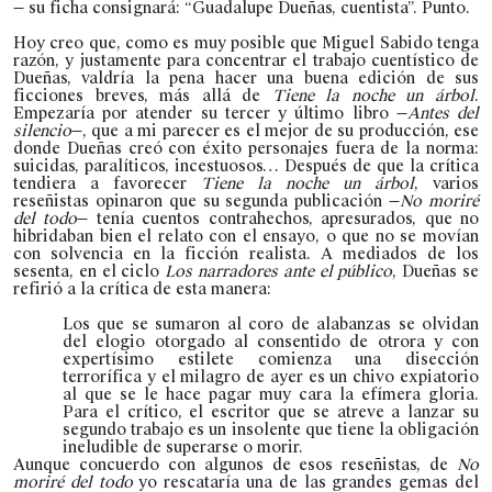
— su ficha consignará: “Guadalupe Dueñas, cuentista”. Punto.
Hoy creo que, como es muy posible que Miguel Sabido tenga
razón, y justamente para concentrar el trabajo cuentístico de
Dueñas, valdría la pena hacer una buena edición de sus
ficciones breves, más allá de
Tiene la noche un árbol
.
Empezaría por atender su tercer y último libro —
Antes del
silencio
—, que a mi parecer es el mejor de su producción, ese
donde Dueñas creó con éxito personajes fuera de la norma:
suicidas, paralíticos, incestuosos… Después de que la crítica
tendiera a favorecer
Tiene la noche un árbol
, varios
reseñistas opinaron que su segunda publicación —
No moriré
del todo
— tenía cuentos contrahechos, apresurados, que no
hibridaban bien el relato con el ensayo, o que no se movían
con solvencia en la ficción realista. A mediados de los
sesenta, en el ciclo
Los narradores ante el público
, Dueñas se
refirió a la crítica de esta manera:
Los que se sumaron al coro de alabanzas se olvidan
del elogio otorgado al consentido de otrora y con
expertísimo estilete comienza una disección
terrorífica y el milagro de ayer es un chivo expiatorio
al que se le hace pagar muy cara la efímera gloria.
Para el crítico, el escritor que se atreve a lanzar su
segundo trabajo es un insolente que tiene la obligación
ineludible de superarse o morir.
Aunque concuerdo con algunos de esos reseñistas, de
No
moriré del todo
yo rescataría una de las grandes gemas del