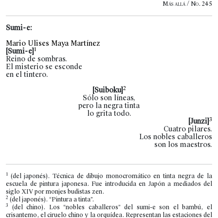
Más allá / No. 245
Sumi-e:
Mario Ulises Maya Martínez
1
[Sumi-e]
Reino de sombras.
El misterio se esconde
en el tintero.
2
[Suiboku]
Sólo son líneas,
pero la negra tinta
lo grita todo.
3
[Junzi]
Cuatro pilares.
Los nobles caballeros
son los maestros.
1
(del japonés). Técnica de dibujo monocromático en tinta negra de la
escuela de pintura japonesa. Fue introducida en Japón a mediados del
siglo XIV por monjes budistas zen.
2
(del japonés). “Pintura a tinta”.
3
(del chino). Los “nobles caballeros” del sumi-e son el bambú, el
crisantemo, el ciruelo chino y la orquídea. Representan las estaciones del