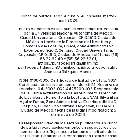
Punto de partida, año 59, núm. 256, Animalia, marzo-
abril 2026.
Punto de partida es una publicación bimestral editada
por la Universidad Nacional Autónoma de México,
Ciudad Universitaria, Coyoacán, CP 04510, Ciudad de
México, a través de la Dirección de Literatura y
Fomento a la Lectura, UNAM, Zona Administrativa
Exterior, edificio C, 3er piso, Ciudad Universitaria,
Coyoacán, CP 04510, Ciudad de México, teléfonos (55)
56 22 62 40 y (55) 56 22 62 01,
https://puntodepartida.unam.mx,
puntodepartidaunam@gmail.com. Editora responsable:
Aranzazú Blázquez Menes.
ISSN: 0188-381X. Certificado de licitud de título: 5851.
Certificado de licitud de contenido: 4524. Reserva de
derechos: 04-2002-03214425200-102. Responsable
de la última actualización de este número, Dirección
de Literatura y Fomento a la Lectura, UNAM, Silvia Elisa
Aguilar Funes, Zona Administrativa Exterior, edificio D,
1er piso, Ciudad Universitaria, Coyoacán, CP 04510,
Ciudad de México, fecha de la última modificación: 5
de marzo de 2026.
La responsabilidad de los textos publicados en Punto
de partida recae exclusivamente en sus autores y su
contenido no refleja necesariamente el criterio de la
institución. Se autoriza la reproducción total o parcial