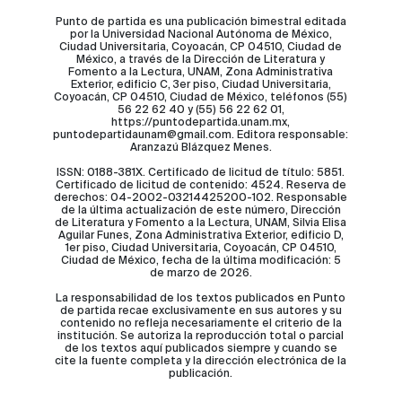
Punto de partida es una publicación bimestral editada
por la Universidad Nacional Autónoma de México,
Ciudad Universitaria, Coyoacán, CP 04510, Ciudad de
México, a través de la Dirección de Literatura y
Fomento a la Lectura, UNAM, Zona Administrativa
Exterior, edificio C, 3er piso, Ciudad Universitaria,
Coyoacán, CP 04510, Ciudad de México, teléfonos (55)
56 22 62 40 y (55) 56 22 62 01,
https://puntodepartida.unam.mx,
puntodepartidaunam@gmail.com. Editora responsable:
Aranzazú Blázquez Menes.
ISSN: 0188-381X. Certificado de licitud de título: 5851.
Certificado de licitud de contenido: 4524. Reserva de
derechos: 04-2002-03214425200-102. Responsable
de la última actualización de este número, Dirección
de Literatura y Fomento a la Lectura, UNAM, Silvia Elisa
Aguilar Funes, Zona Administrativa Exterior, edificio D,
1er piso, Ciudad Universitaria, Coyoacán, CP 04510,
Ciudad de México, fecha de la última modificación: 5
de marzo de 2026.
La responsabilidad de los textos publicados en Punto
de partida recae exclusivamente en sus autores y su
contenido no refleja necesariamente el criterio de la
institución. Se autoriza la reproducción total o parcial
de los textos aquí publicados siempre y cuando se
cite la fuente completa y la dirección electrónica de la
publicación.