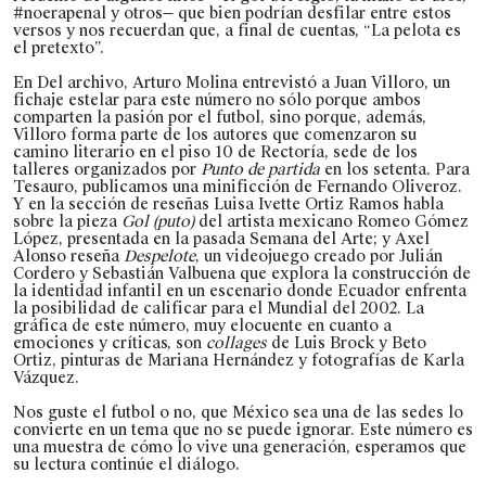
#noerapenal y otros— que bien podrían desfilar entre estos
versos y nos recuerdan que, a final de cuentas, “La pelota es
el pretexto”.
En Del archivo, Arturo Molina entrevistó a Juan Villoro, un
fichaje estelar para este número no sólo porque ambos
comparten la pasión por el futbol, sino porque, además,
Villoro forma parte de los autores que comenzaron su
camino literario en el piso 10 de Rectoría, sede de los
talleres organizados por
Punto de partida
en los setenta. Para
Tesauro, publicamos una minificción de Fernando Oliveroz.
Y en la sección de reseñas Luisa Ivette Ortiz Ramos habla
sobre la pieza
Gol (puto)
del artista mexicano Romeo Gómez
López, presentada en la pasada Semana del Arte; y Axel
Alonso reseña
Despelote
, un videojuego creado por Julián
Cordero y Sebastián Valbuena que explora la construcción de
la identidad infantil en un escenario donde Ecuador enfrenta
la posibilidad de calificar para el Mundial del 2002. La
gráfica de este número, muy elocuente en cuanto a
emociones y críticas, son
collages
de Luis Brock y Beto
Ortiz, pinturas de Mariana Hernández y fotografías de Karla
Vázquez.
Nos guste el futbol o no, que México sea una de las sedes lo
convierte en un tema que no se puede ignorar. Este número es
una muestra de cómo lo vive una generación, esperamos que
su lectura continúe el diálogo.