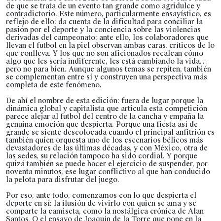
de que se trata de un evento tan grande como agridulce y
contradictorio. Este número, particularmente ensayístico, es
reflejo de ello: da cuenta de la dificultad para conciliar la
pasión por el deporte y la conciencia sobre las violencias
derivadas del campeonato; ante ello, los colaboradores que
llevan el futbol en la piel observan ambas caras, críticos de lo
que conlleva. Y los que no son aficionados recalcan cómo
algo que les sería indiferente, les está cambiando la vida…
pero no para bien. Aunque algunos temas se repiten, también
se complementan entre sí y construyen una perspectiva más
completa de este fenómeno.
De ahí el nombre de esta edición: fuera de lugar porque la
dinámica global y capitalista que articula esta competición
parece alejar al futbol del centro de la cancha y empaña la
genuina emoción que despierta. Porque una fiesta así de
grande se siente descolocada cuando el principal anfitrión es
también quien orquesta uno de los escenarios bélicos más
devastadores de las últimas décadas, y con México, otra de
las sedes, su relación tampoco ha sido cordial. Y porque
quizá también se puede hacer el ejercicio de suspender, por
noventa minutos, ese lugar conflictivo al que han conducido
la pelota para disfrutar del juego.
Por eso, ante todo, comenzamos con lo que despierta el
deporte en sí: la ilusión de vivirlo con quien se ama y se
comparte la camiseta, como la nostálgica crónica de Alan
Santos. O el ensayo de Joaquín de la Torre que pone en la