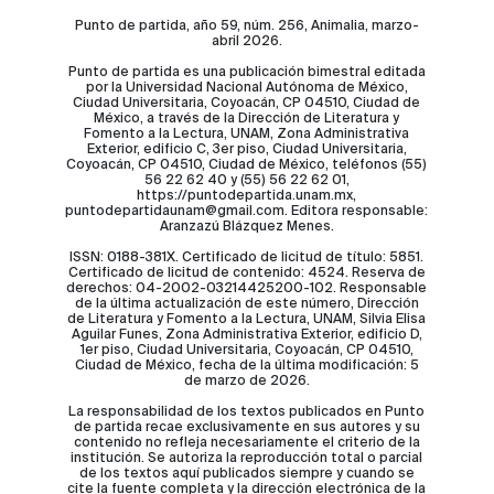
Punto de partida, año 59, núm. 256, Animalia, marzo-
abril 2026.
Punto de partida es una publicación bimestral editada
por la Universidad Nacional Autónoma de México,
Ciudad Universitaria, Coyoacán, CP 04510, Ciudad de
México, a través de la Dirección de Literatura y
Fomento a la Lectura, UNAM, Zona Administrativa
Exterior, edificio C, 3er piso, Ciudad Universitaria,
Coyoacán, CP 04510, Ciudad de México, teléfonos (55)
56 22 62 40 y (55) 56 22 62 01,
https://puntodepartida.unam.mx,
puntodepartidaunam@gmail.com. Editora responsable:
Aranzazú Blázquez Menes.
ISSN: 0188-381X. Certificado de licitud de título: 5851.
Certificado de licitud de contenido: 4524. Reserva de
derechos: 04-2002-03214425200-102. Responsable
de la última actualización de este número, Dirección
de Literatura y Fomento a la Lectura, UNAM, Silvia Elisa
Aguilar Funes, Zona Administrativa Exterior, edificio D,
1er piso, Ciudad Universitaria, Coyoacán, CP 04510,
Ciudad de México, fecha de la última modificación: 5
de marzo de 2026.
La responsabilidad de los textos publicados en Punto
de partida recae exclusivamente en sus autores y su
contenido no refleja necesariamente el criterio de la
institución. Se autoriza la reproducción total o parcial
de los textos aquí publicados siempre y cuando se
cite la fuente completa y la dirección electrónica de la