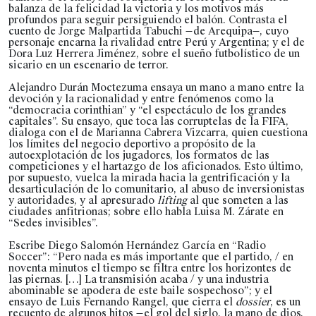
balanza de la felicidad la victoria y los motivos más
profundos para seguir persiguiendo el balón. Contrasta el
cuento de Jorge Malpartida Tabuchi —de Arequipa—, cuyo
personaje encarna la rivalidad entre Perú y Argentina; y el de
Dora Luz Herrera Jiménez, sobre el sueño futbolístico de un
sicario en un escenario de terror.
Alejandro Durán Moctezuma ensaya un mano a mano entre la
devoción y la racionalidad y entre fenómenos como la
“democracia corinthian” y “el espectáculo de los grandes
capitales”. Su ensayo, que toca las corruptelas de la FIFA,
dialoga con el de Marianna Cabrera Vizcarra, quien cuestiona
los límites del negocio deportivo a propósito de la
autoexplotación de los jugadores, los formatos de las
competiciones y el hartazgo de los aficionados. Esto último,
por supuesto, vuelca la mirada hacia la gentrificación y la
desarticulación de lo comunitario, al abuso de inversionistas
y autoridades, y al apresurado
lifting
al que someten a las
ciudades anfitrionas; sobre ello habla Luisa M. Zárate en
“Sedes invisibles”.
Escribe Diego Salomón Hernández García en “Radio
Soccer”: “Pero nada es más importante que el partido, / en
noventa minutos el tiempo se filtra entre los horizontes de
las piernas. […] La transmisión acaba / y una industria
abominable se apodera de este baile sospechoso”; y el
ensayo de Luis Fernando Rangel, que cierra el
dossier
, es un
recuento de algunos hitos —el gol del siglo, la mano de dios,