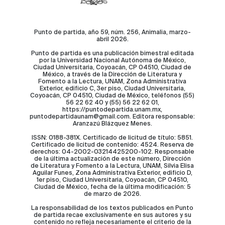
Punto de partida, año 59, núm. 256, Animalia, marzo-
abril 2026.
Punto de partida es una publicación bimestral editada
por la Universidad Nacional Autónoma de México,
Ciudad Universitaria, Coyoacán, CP 04510, Ciudad de
México, a través de la Dirección de Literatura y
Fomento a la Lectura, UNAM, Zona Administrativa
Exterior, edificio C, 3er piso, Ciudad Universitaria,
Coyoacán, CP 04510, Ciudad de México, teléfonos (55)
56 22 62 40 y (55) 56 22 62 01,
https://puntodepartida.unam.mx,
puntodepartidaunam@gmail.com. Editora responsable:
Aranzazú Blázquez Menes.
ISSN: 0188-381X. Certificado de licitud de título: 5851.
Certificado de licitud de contenido: 4524. Reserva de
derechos: 04-2002-03214425200-102. Responsable
de la última actualización de este número, Dirección
de Literatura y Fomento a la Lectura, UNAM, Silvia Elisa
Aguilar Funes, Zona Administrativa Exterior, edificio D,
1er piso, Ciudad Universitaria, Coyoacán, CP 04510,
Ciudad de México, fecha de la última modificación: 5
de marzo de 2026.
La responsabilidad de los textos publicados en Punto
de partida recae exclusivamente en sus autores y su
contenido no refleja necesariamente el criterio de la