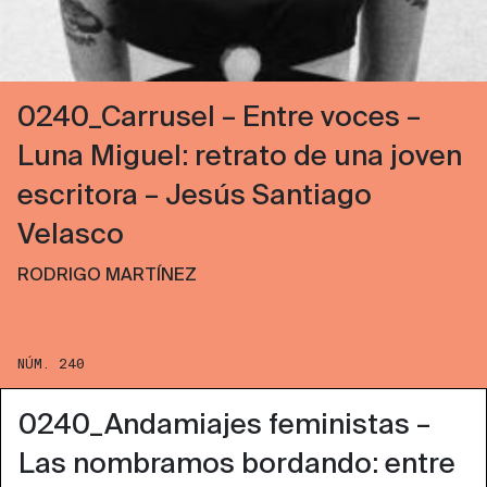
0240_Carrusel – Entre voces –
Luna Miguel: retrato de una joven
escritora – Jesús Santiago
Velasco
RODRIGO MARTÍNEZ
NÚM. 240
0240_Andamiajes feministas –
Las nombramos bordando: entre