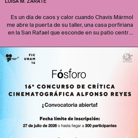
LUISA M. ZÁRATE
Es un día de caos y calor cuando Chavis Mármol
me abre la puerta de su taller, una casa porfiriana
en la San Rafael que esconde en su patio central
una parcela de espinas, dientes, garras, colmillos,
gatos, flores y dulces. Las paredes de la casa
están peladas como piel de reptil, dejan ver, uno
[…]